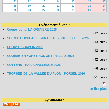
11
12
13
14
15
16
17
18
19
20
21
22
23
24
25
26
27
28
29
30
31
Evénement à venir
Coupe jounal LA GRUYERE 2026
(12 jours)
SOIREE POPULAIRE SUR PISTE - 5000m BULLE 2026
(13 jours)
COURSE CHAPLIN 2026
(13 jours)
COURSE EN FORET ROMONT - VILLAZ 2026
(42 jours)
COTTENS TRAIL CHALLENGE 2026
(76 jours)
TROPHEE DE LA VALLEE DU FLON - PORSEL 2026
(91 jours)
en lire plus
Syndication