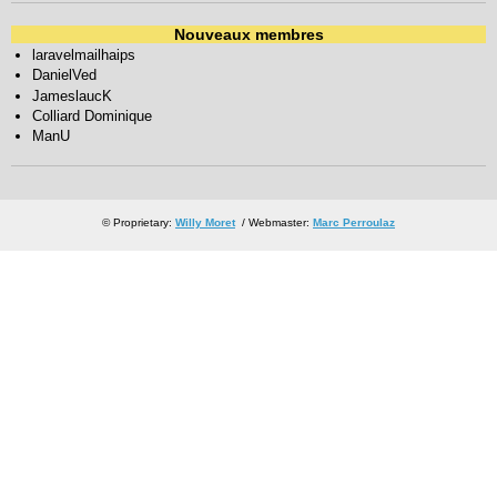
Nouveaux membres
laravelmailhaips
DanielVed
JameslaucK
Colliard Dominique
ManU
© Proprietary:
Willy Moret
/ Webmaster:
Marc Perroulaz