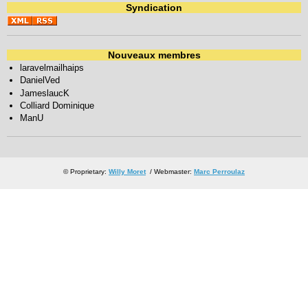
Syndication
Nouveaux membres
laravelmailhaips
DanielVed
JameslaucK
Colliard Dominique
ManU
© Proprietary:
Willy Moret
/ Webmaster:
Marc Perroulaz