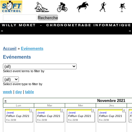
=
=
Menu
Branches
Accueil
»
Evénements
CONTACT
Evénements
FriRun Cup
Ski ALPIN
Triathlon
Select event terms to filter by
Ski Nordique
Courses à pieds
Select event type to filter by
VTT
week
|
day
|
table
Athlétisme
Slalom In-Line
«
Novembre 2021
Caisse à savon
Lun
Mar
Mer
Jeu
Coupe "Journal La Gruyère"
1
2
3
4
Hippisme
(event)
(event)
(event)
(event)
(
FriRun Cup 2021
FriRun Cup 2021
FriRun Cup 2021
FriRun Cup 2021
F
Marche
Fin: 23:59
Fin: 23:59
Fin: 23:59
Fin: 23:59
Fi
Archives