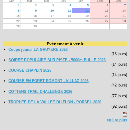
Lun
Mar
Mer
Jeu
Ven
Sam
Dim
1
2
3
4
5
6
7
8
9
10
11
12
13
14
15
16
17
18
19
20
21
22
23
24
25
26
27
28
29
30
Evénement à venir
Coupe jounal LA GRUYERE 2026
(13 jours)
SOIREE POPULAIRE SUR PISTE - 5000m BULLE 2026
(14 jours)
COURSE CHAPLIN 2026
(14 jours)
COURSE EN FORET ROMONT - VILLAZ 2026
(42 jours)
COTTENS TRAIL CHALLENGE 2026
(77 jours)
TROPHEE DE LA VALLEE DU FLON - PORSEL 2026
(92 jours)
en lire plus