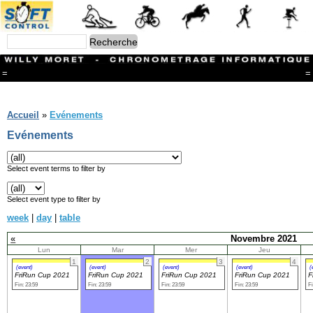
=
=
Menu
Branches
Accueil
»
Evénements
CONTACT
Evénements
FriRun Cup
Ski ALPIN
Triathlon
Select event terms to filter by
Ski Nordique
Courses à pieds
Select event type to filter by
VTT
week
|
day
|
table
Athlétisme
Slalom In-Line
«
Novembre 2021
Caisse à savon
Lun
Mar
Mer
Jeu
Coupe "Journal La Gruyère"
1
2
3
4
Hippisme
(event)
(event)
(event)
(event)
(
FriRun Cup 2021
FriRun Cup 2021
FriRun Cup 2021
FriRun Cup 2021
F
Marche
Fin: 23:59
Fin: 23:59
Fin: 23:59
Fin: 23:59
Fi
Archives