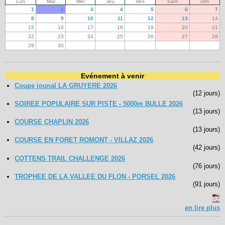
Lun
Mar
Mer
Jeu
Ven
Sam
Dim
1
2
3
4
5
6
7
8
9
10
11
12
13
14
15
16
17
18
19
20
21
22
23
24
25
26
27
28
29
30
Evénement à venir
Coupe jounal LA GRUYERE 2026
(12 jours)
SOIREE POPULAIRE SUR PISTE - 5000m BULLE 2026
(13 jours)
COURSE CHAPLIN 2026
(13 jours)
COURSE EN FORET ROMONT - VILLAZ 2026
(42 jours)
COTTENS TRAIL CHALLENGE 2026
(76 jours)
TROPHEE DE LA VALLEE DU FLON - PORSEL 2026
(91 jours)
en lire plus