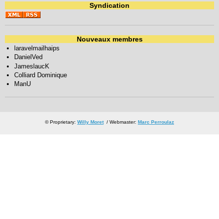
Syndication
Nouveaux membres
laravelmailhaips
DanielVed
JameslaucK
Colliard Dominique
ManU
© Proprietary:
Willy Moret
/ Webmaster:
Marc Perroulaz