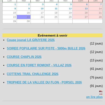
Lun
Mar
Mer
Jeu
Ven
Sam
Dim
1
2
3
4
5
6
7
8
9
10
11
12
13
14
15
16
17
18
19
20
21
22
23
24
25
26
27
28
29
30
Evénement à venir
Coupe jounal LA GRUYERE 2026
(12 jours)
SOIREE POPULAIRE SUR PISTE - 5000m BULLE 2026
(12 jours)
COURSE CHAPLIN 2026
(13 jours)
COURSE EN FORET ROMONT - VILLAZ 2026
(41 jours)
COTTENS TRAIL CHALLENGE 2026
(76 jours)
TROPHEE DE LA VALLEE DU FLON - PORSEL 2026
(91 jours)
en lire plus