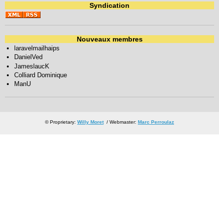
Syndication
Nouveaux membres
laravelmailhaips
DanielVed
JameslaucK
Colliard Dominique
ManU
© Proprietary:
Willy Moret
/ Webmaster:
Marc Perroulaz