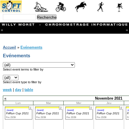
=
=
Menu
Branches
Accueil
»
Evénements
CONTACT
Evénements
FriRun Cup
Ski ALPIN
Triathlon
Select event terms to filter by
Ski Nordique
Courses à pieds
Select event type to filter by
VTT
week
|
day
|
table
Athlétisme
Slalom In-Line
«
Novembre 2021
Caisse à savon
Lun
Mar
Mer
Jeu
Coupe "Journal La Gruyère"
1
2
3
4
Hippisme
(event)
(event)
(event)
(event)
(
FriRun Cup 2021
FriRun Cup 2021
FriRun Cup 2021
FriRun Cup 2021
F
Marche
Fin: 23:59
Fin: 23:59
Fin: 23:59
Fin: 23:59
Fi
Archives