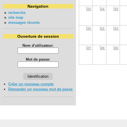
Navigation
13
14
15
recherche
site map
messages récents
20
21
22
Ouverture de session
Nom d'utilisateur:
27
28
29
Mot de passe:
Créer un nouveau compte
Demander un nouveau mot de passe