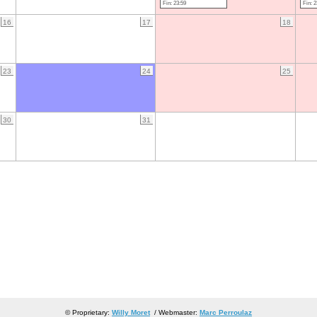
Fin: 23:59
Fin: 2
16
17
18
23
24
25
30
31
© Proprietary:
Willy Moret
/ Webmaster:
Marc Perroulaz