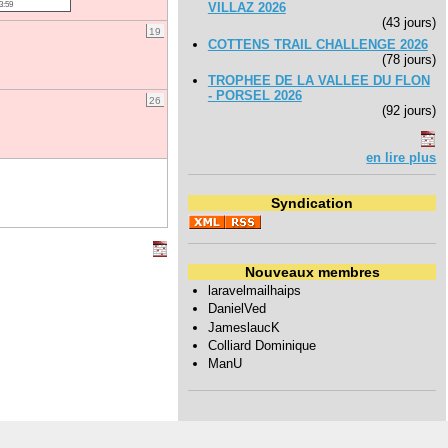
3:59
VILLAZ 2026
(43 jours)
19
COTTENS TRAIL CHALLENGE 2026
(78 jours)
TROPHEE DE LA VALLEE DU FLON
- PORSEL 2026
26
(92 jours)
en lire plus
Syndication
Nouveaux membres
laravelmailhaips
DanielVed
JameslaucK
Colliard Dominique
ManU