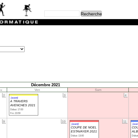
Décembre 2021
eu
Ven
Sam
2
3
4
(event)
A TRAVERS
AVENCHES 2021
Début: 17:00
Fin: 23:59
9
10
11
(event)
(even
COUPE DE NOEL
COU
ESTAVAYER 2021
ALB
Début: 13:00
Début