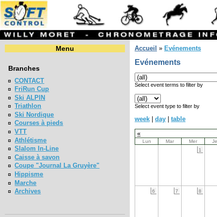
Menu
Accueil
»
Evénements
Evénements
Branches
CONTACT
Select event terms to filter by
FriRun Cup
Ski ALPIN
Triathlon
Select event type to filter by
Ski Nordique
week
|
day
|
table
Courses à pieds
VTT
«
Athlétisme
Lun
Mar
Mer
J
Slalom In-Line
1
Caisse à savon
Coupe "Journal La Gruyère"
Hippisme
Marche
Archives
6
7
8