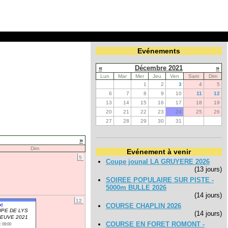
Evénements
«
Décembre 2021
»
Lun
Mar
Mer
Jeu
Ven
Sam
Dim
1
2
3
4
5
6
7
8
9
10
11
12
13
14
15
16
17
18
19
20
21
22
23
24
25
26
27
28
29
30
31
»
Dim
Evénement à venir
5
Coupe jounal LA GRUYERE 2026
(13 jours)
SOIREE POPULAIRE SUR PISTE -
5000m BULLE 2026
(14 jours)
12
t)
COURSE CHAPLIN 2026
PE DE LYS
(14 jours)
EUVE 2021
COURSE EN FORET ROMONT -
: 09:00