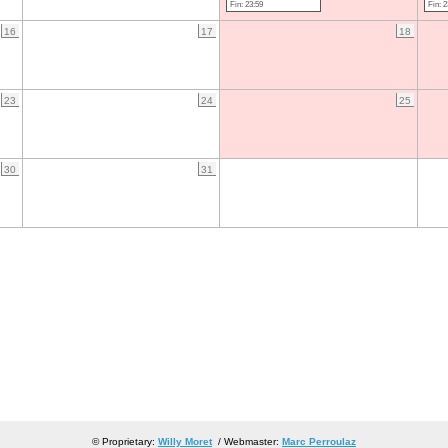
Fin: 23:59
Fin: 2
16
17
18
23
24
25
30
31
© Proprietary:
Willy Moret
/ Webmaster:
Marc Perroulaz