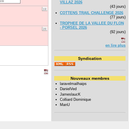
3:59
VILLAZ 2026
(43 jours)
19
COTTENS TRAIL CHALLENGE 2026
(77 jours)
TROPHEE DE LA VALLEE DU FLON
- PORSEL 2026
26
(92 jours)
en lire plus
Syndication
Nouveaux membres
laravelmailhaips
DanielVed
JameslaucK
Colliard Dominique
ManU