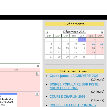
Evénements
«
Décembre 2021
»
Lun
Mar
Mer
Jeu
Ven
Sam
Dim
1
2
3
4
5
6
7
8
9
10
11
12
13
14
15
16
17
18
19
20
21
22
23
24
25
26
27
28
29
30
31
»
Dim
Evénement à venir
5
Coupe jounal LA GRUYERE 2026
(13 jours)
SOIREE POPULAIRE SUR PISTE -
5000m BULLE 2026
(14 jours)
12
t)
COURSE CHAPLIN 2026
PE DE LYS
(14 jours)
EUVE 2021
COURSE EN FORET ROMONT -
: 09:00