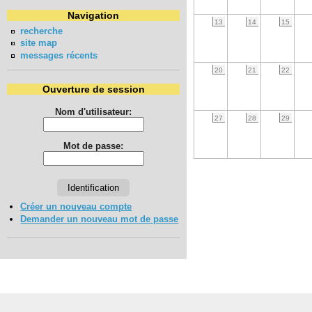
Navigation
13
14
15
recherche
site map
messages récents
20
21
22
Ouverture de session
Nom d'utilisateur:
27
28
29
Mot de passe:
Créer un nouveau compte
Demander un nouveau mot de passe