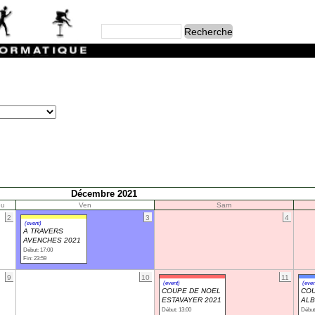
Décembre 2021
eu
Ven
Sam
2
3
4
(event)
A TRAVERS
AVENCHES 2021
Début: 17:00
Fin: 23:59
9
10
11
(event)
(even
COUPE DE NOEL
COU
ESTAVAYER 2021
ALB
Début: 13:00
Début