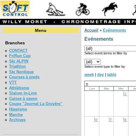
Menu
Accueil
»
Evénements
Evénements
Branches
CONTACT
Select event terms to filter by
FriRun Cup
Ski ALPIN
Triathlon
Select event type to filter by
Ski Nordique
week
|
day
|
table
Courses à pieds
VTT
«
Athlétisme
Lun
Mar
Mer
J
Slalom In-Line
1
Caisse à savon
Coupe "Journal La Gruyère"
Hippisme
Marche
Archives
6
7
8