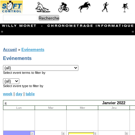
=
=
Menu
Branches
Accueil
»
Evénements
CONTACT
Evénements
FriRun Cup
Ski ALPIN
Triathlon
Select event terms to filter by
Ski Nordique
Courses à pieds
Select event type to filter by
VTT
week
|
day
|
table
Athlétisme
Slalom In-Line
«
Janvier 2022
Caisse à savon
Lun
Mar
Mer
Jeu
Coupe "Journal La Gruyère"
Hippisme
Marche
Archives
3
4
5
6