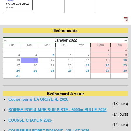
(event)
FriRun Cup 2022
all day
Evénements
«
Janvier 2022
»
Lun
Mar
Mer
Jeu
Ven
Sam
Dim
1
2
3
4
5
6
7
8
9
10
11
12
13
14
15
16
17
18
19
20
21
22
23
24
25
26
27
28
29
30
31
Evénement à venir
Coupe jounal LA GRUYERE 2026
(13 jours)
SOIREE POPULAIRE SUR PISTE - 5000m BULLE 2026
(14 jours)
COURSE CHAPLIN 2026
(14 jours)
COURSE EN FORET ROMONT - VILLAZ 2026