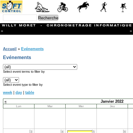
=
=
Menu
Branches
Accueil
»
Evénements
CONTACT
Evénements
FriRun Cup
Ski ALPIN
Triathlon
Select event terms to filter by
Ski Nordique
Courses à pieds
Select event type to filter by
VTT
week
|
day
|
table
Athlétisme
Slalom In-Line
«
Janvier 2022
Caisse à savon
Lun
Mar
Mer
Jeu
Coupe "Journal La Gruyère"
Hippisme
Marche
Archives
3
4
5
6