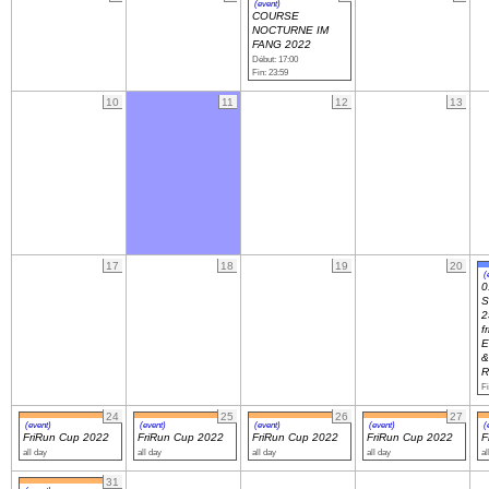
(event)
COURSE
NOCTURNE IM
FANG 2022
Navigation
Début: 17:00
recherche
Fin: 23:59
site map
10
11
12
13
messages récents
Ouverture de session
Nom d'utilisateur:
Mot de passe:
17
18
19
20
(
0
S
2
f
E
Créer un nouveau compte
&
Demander un nouveau mot de passe
R
Fi
24
25
26
27
(event)
(event)
(event)
(event)
(
FriRun Cup 2022
FriRun Cup 2022
FriRun Cup 2022
FriRun Cup 2022
F
all day
all day
all day
all day
al
31