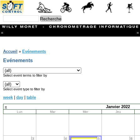
=
=
Menu
Branches
Accueil
»
Evénements
CONTACT
Evénements
FriRun Cup
Ski ALPIN
Triathlon
Select event terms to filter by
Ski Nordique
Courses à pieds
Select event type to filter by
VTT
week
|
day
|
table
Athlétisme
Slalom In-Line
«
Janvier 2022
Caisse à savon
Lun
Mar
Mer
Jeu
Coupe "Journal La Gruyère"
Hippisme
Marche
Archives
3
4
5
6