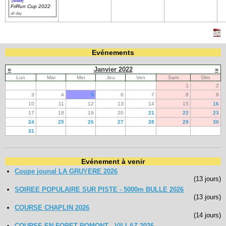
(event)
FriRun Cup 2022
all day
Evénements
«
Janvier 2022
»
Lun
Mar
Mer
Jeu
Ven
Sam
Dim
1
2
3
4
5
6
7
8
9
10
11
12
13
14
15
16
17
18
19
20
21
22
23
24
25
26
27
28
29
30
31
Evénement à venir
Coupe jounal LA GRUYERE 2026
(13 jours)
SOIREE POPULAIRE SUR PISTE - 5000m BULLE 2026
(13 jours)
COURSE CHAPLIN 2026
(14 jours)
COURSE EN FORET ROMONT - VILLAZ 2026