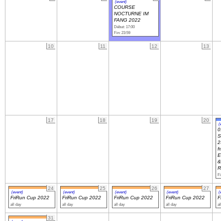
(event)
COURSE
NOCTURNE IM
FANG 2022
Navigation
Début: 17:00
recherche
Fin: 23:59
site map
10
11
12
13
messages récents
Ouverture de session
Nom d'utilisateur:
Mot de passe:
17
18
19
20
(
0
S
2
f
E
Créer un nouveau compte
&
Demander un nouveau mot de passe
R
Fi
24
25
26
27
(event)
(event)
(event)
(event)
(
FriRun Cup 2022
FriRun Cup 2022
FriRun Cup 2022
FriRun Cup 2022
F
all day
all day
all day
all day
al
31