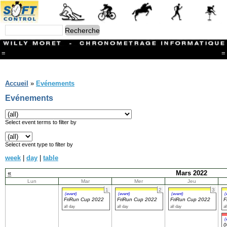
=
=
Menu
Branches
Accueil
»
Evénements
CONTACT
Evénements
FriRun Cup
Ski ALPIN
Triathlon
Select event terms to filter by
Ski Nordique
Courses à pieds
Select event type to filter by
VTT
week
|
day
|
table
Athlétisme
Slalom In-Line
«
Mars 2022
Caisse à savon
Lun
Mar
Mer
Jeu
Coupe "Journal La Gruyère"
1
2
3
Hippisme
(event)
(event)
(event)
(
FriRun Cup 2022
FriRun Cup 2022
FriRun Cup 2022
F
Marche
all day
all day
all day
al
Archives
(
0