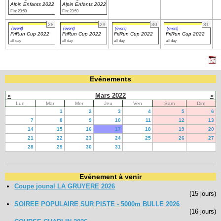
Alpin Enfants 2022
Alpin Enfants 2022
Fin: 23:59
Fin: 23:59
28
29
30
31
(event)
(event)
(event)
(event)
FriRun Cup 2022
FriRun Cup 2022
FriRun Cup 2022
FriRun Cup 2022
all day
all day
all day
all day
Evénements
«
Mars 2022
»
Lun
Mar
Mer
Jeu
Ven
Sam
Dim
1
2
3
4
5
6
7
8
9
10
11
12
13
14
15
16
17
18
19
20
21
22
23
24
25
26
27
28
29
30
31
Evénement à venir
Coupe jounal LA GRUYERE 2026
(15 jours)
SOIREE POPULAIRE SUR PISTE - 5000m BULLE 2026
(16 jours)