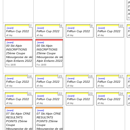
I
2
f
Navigation
A
Fi
recherche
site map
7
8
9
10
(event)
(event)
(event)
(event)
(
messages récents
FriRun Cup 2022
FriRun Cup 2022
FriRun Cup 2022
FriRun Cup 2022
F
all day
all day
all day
all day
al
(event)
(event)
Ouverture de session
00 Ski Alpin
00 Ski Alpin
INSCRIPTIONS
INSCRIPTIONS
Nom d'utilisateur:
25ème Coupe
25ème Coupe
fribourgeoise de ski
fribourgeoise de ski
Alpin Enfants 2022
Alpin Enfants 2022
Fin: 18:00
Fin: 18:00
Mot de passe:
14
15
16
17
(event)
(event)
(event)
(event)
(
FriRun Cup 2022
FriRun Cup 2022
FriRun Cup 2022
FriRun Cup 2022
F
all day
all day
all day
all day
al
Créer un nouveau compte
21
22
23
24
(event)
(event)
(event)
(event)
(
Demander un nouveau mot de passe
FriRun Cup 2022
FriRun Cup 2022
FriRun Cup 2022
FriRun Cup 2022
F
all day
all day
all day
all day
al
(event)
(event)
07 Ski Alpin CFAE
07 Ski Alpin CFAE
RESULTATS
RESULTATS
POINTS 25ème
POINTS 25ème
Coupe
Coupe
fribourgeoise de ski
fribourgeoise de ski