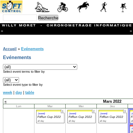
=
=
Menu
Branches
Accueil
»
Evénements
CONTACT
Evénements
FriRun Cup
Ski ALPIN
Triathlon
Select event terms to filter by
Ski Nordique
Courses à pieds
Select event type to filter by
VTT
week
|
day
|
table
Athlétisme
Slalom In-Line
«
Mars 2022
Caisse à savon
Lun
Mar
Mer
Jeu
Coupe "Journal La Gruyère"
1
2
3
Hippisme
(event)
(event)
(event)
(
FriRun Cup 2022
FriRun Cup 2022
FriRun Cup 2022
F
Marche
all day
all day
all day
al
Archives
(
0