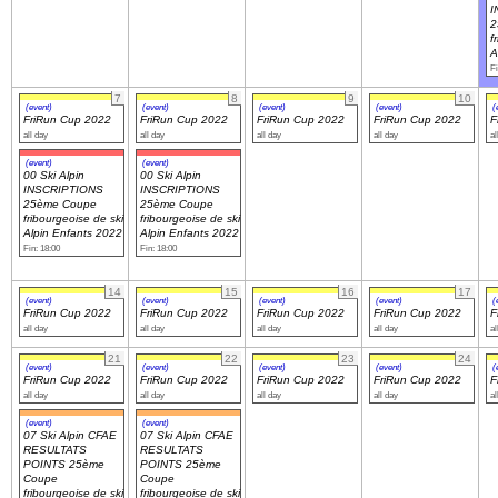
I
2
f
Navigation
A
Fi
recherche
site map
7
8
9
10
(event)
(event)
(event)
(event)
(
messages récents
FriRun Cup 2022
FriRun Cup 2022
FriRun Cup 2022
FriRun Cup 2022
F
all day
all day
all day
all day
al
(event)
(event)
Ouverture de session
00 Ski Alpin
00 Ski Alpin
INSCRIPTIONS
INSCRIPTIONS
Nom d'utilisateur:
25ème Coupe
25ème Coupe
fribourgeoise de ski
fribourgeoise de ski
Alpin Enfants 2022
Alpin Enfants 2022
Fin: 18:00
Fin: 18:00
Mot de passe:
14
15
16
17
(event)
(event)
(event)
(event)
(
FriRun Cup 2022
FriRun Cup 2022
FriRun Cup 2022
FriRun Cup 2022
F
all day
all day
all day
all day
al
Créer un nouveau compte
21
22
23
24
(event)
(event)
(event)
(event)
(
Demander un nouveau mot de passe
FriRun Cup 2022
FriRun Cup 2022
FriRun Cup 2022
FriRun Cup 2022
F
all day
all day
all day
all day
al
(event)
(event)
07 Ski Alpin CFAE
07 Ski Alpin CFAE
RESULTATS
RESULTATS
POINTS 25ème
POINTS 25ème
Coupe
Coupe
fribourgeoise de ski
fribourgeoise de ski