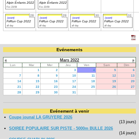
Alpin Enfants 2022
Alpin Enfants 2022
Fin: 23:59
Fin: 23:59
28
29
30
31
(event)
(event)
(event)
(event)
FriRun Cup 2022
FriRun Cup 2022
FriRun Cup 2022
FriRun Cup 2022
all day
all day
all day
all day
Evénements
«
Mars 2022
»
Lun
Mar
Mer
Jeu
Ven
Sam
Dim
1
2
3
4
5
6
7
8
9
10
11
12
13
14
15
16
17
18
19
20
21
22
23
24
25
26
27
28
29
30
31
Evénement à venir
Coupe jounal LA GRUYERE 2026
(13 jours)
SOIREE POPULAIRE SUR PISTE - 5000m BULLE 2026
(14 jours)