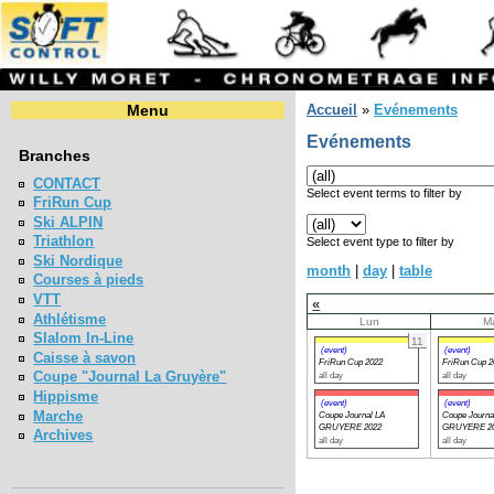
Menu
Accueil
»
Evénements
Evénements
Branches
CONTACT
Select event terms to filter by
FriRun Cup
Ski ALPIN
Triathlon
Select event type to filter by
Ski Nordique
month
|
day
|
table
Courses à pieds
VTT
«
Athlétisme
Lun
M
Slalom In-Line
11
(event)
(event)
Caisse à savon
FriRun Cup 2022
FriRun Cup 2
Coupe "Journal La Gruyère"
all day
all day
Hippisme
(event)
(event)
Marche
Coupe Journal LA
Coupe Journa
GRUYERE 2022
GRUYERE 2
Archives
all day
all day