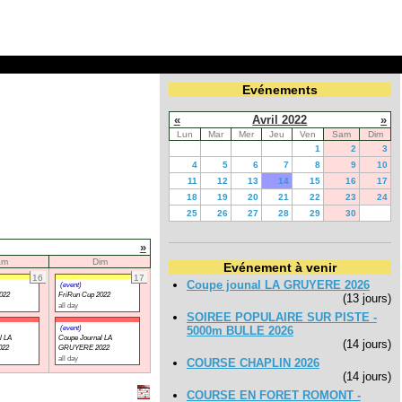
Evénements
«
Avril 2022
»
Lun
Mar
Mer
Jeu
Ven
Sam
Dim
1
2
3
4
5
6
7
8
9
10
11
12
13
14
15
16
17
18
19
20
21
22
23
24
25
26
27
28
29
30
»
am
Dim
Evénement à venir
16
17
Coupe jounal LA GRUYERE 2026
(event)
022
FriRun Cup 2022
(13 jours)
all day
SOIREE POPULAIRE SUR PISTE -
(event)
5000m BULLE 2026
l LA
Coupe Journal LA
(14 jours)
022
GRUYERE 2022
all day
COURSE CHAPLIN 2026
(14 jours)
COURSE EN FORET ROMONT -