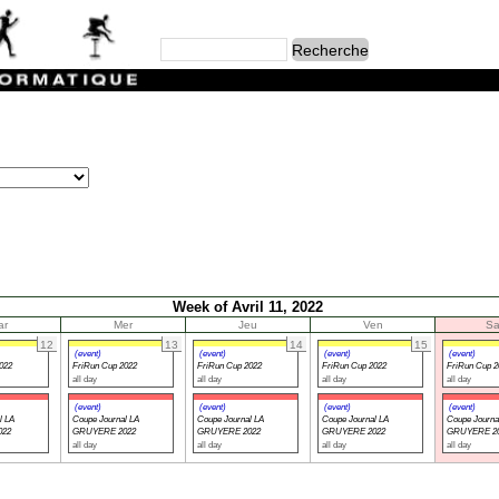
Week of Avril 11, 2022
ar
Mer
Jeu
Ven
S
12
13
14
15
(event)
(event)
(event)
(event)
022
FriRun Cup 2022
FriRun Cup 2022
FriRun Cup 2022
FriRun Cup 2
all day
all day
all day
all day
(event)
(event)
(event)
(event)
l LA
Coupe Journal LA
Coupe Journal LA
Coupe Journal LA
Coupe Journa
022
GRUYERE 2022
GRUYERE 2022
GRUYERE 2022
GRUYERE 2
all day
all day
all day
all day