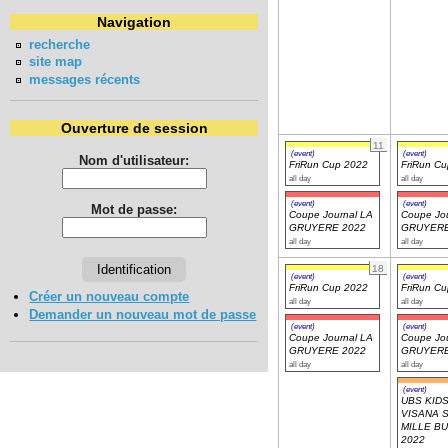
Navigation
recherche
site map
messages récents
Ouverture de session
11
(event)
(event)
Nom d'utilisateur:
FriRun Cup 2022
FriRun C
all day
all day
(event)
(event)
Mot de passe:
Coupe Journal LA
Coupe Jou
GRUYERE 2022
GRUYERE
all day
all day
18
(event)
(event)
FriRun Cup 2022
FriRun C
Créer un nouveau compte
all day
all day
Demander un nouveau mot de passe
(event)
(event)
Coupe Journal LA
Coupe Jou
GRUYERE 2022
GRUYERE
all day
all day
(event)
UBS KIDS
VISANA S
MILLE B
2022