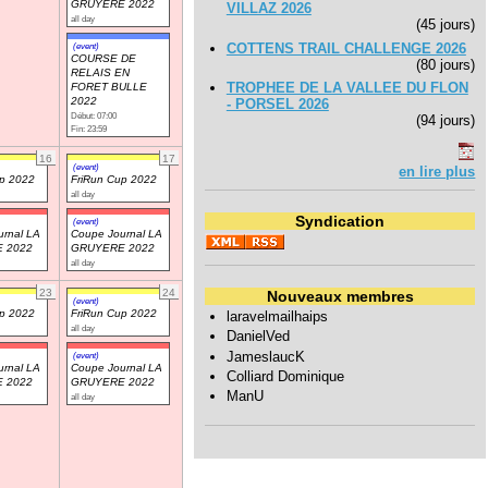
GRUYERE 2022
VILLAZ 2026
all day
(45 jours)
COTTENS TRAIL CHALLENGE 2026
(event)
COURSE DE
(80 jours)
RELAIS EN
TROPHEE DE LA VALLEE DU FLON
FORET BULLE
2022
- PORSEL 2026
Début: 07:00
(94 jours)
Fin: 23:59
16
17
(event)
en lire plus
up 2022
FriRun Cup 2022
all day
Syndication
(event)
rnal LA
Coupe Journal LA
 2022
GRUYERE 2022
all day
23
24
Nouveaux membres
(event)
up 2022
FriRun Cup 2022
laravelmailhaips
all day
DanielVed
JameslaucK
(event)
rnal LA
Coupe Journal LA
Colliard Dominique
 2022
GRUYERE 2022
ManU
all day