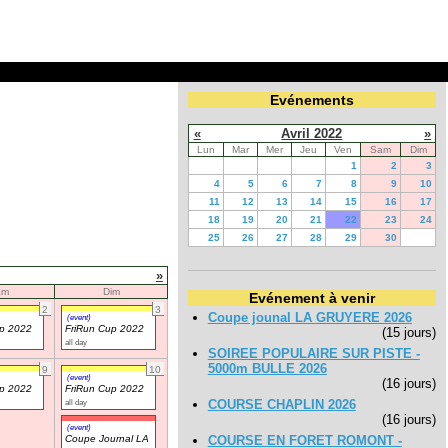
Evénements
«
Avril 2022
»
Lun
Mar
Mer
Jeu
Ven
Sam
Dim
1
2
3
4
5
6
7
8
9
10
11
12
13
14
15
16
17
18
19
20
21
22
23
24
25
26
27
28
29
30
»
am
Dim
Evénement à venir
2
3
Coupe jounal LA GRUYERE 2026
(event)
up 2022
FriRun Cup 2022
(15 jours)
all day
SOIREE POPULAIRE SUR PISTE -
5000m BULLE 2026
9
10
(event)
(16 jours)
up 2022
FriRun Cup 2022
all day
COURSE CHAPLIN 2026
(16 jours)
(event)
Coupe Journal LA
COURSE EN FORET ROMONT -