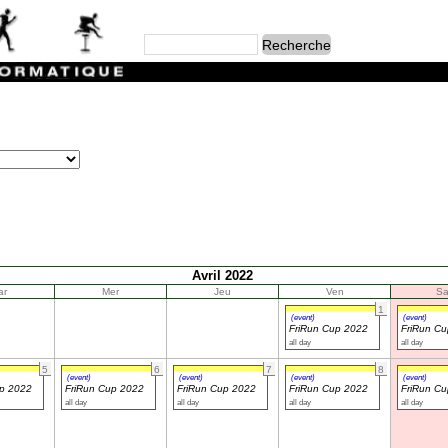
Avril 2022
ar
Mer
Jeu
Ven
S
1
(event)
(event)
FriRun Cup 2022
FriRun C
all day
all day
5
6
7
8
(event)
(event)
(event)
(event)
up 2022
FriRun Cup 2022
FriRun Cup 2022
FriRun Cup 2022
FriRun C
all day
all day
all day
all day