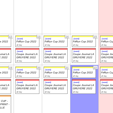
12
13
14
15
(event)
(event)
(event)
(event)
up 2022
FriRun Cup 2022
FriRun Cup 2022
FriRun Cup 2022
FriRun C
all day
all day
all day
all day
(event)
(event)
(event)
(event)
rnal LA
Coupe Journal LA
Coupe Journal LA
Coupe Journal LA
Coupe Jou
 2022
GRUYERE 2022
GRUYERE 2022
GRUYERE 2022
GRUYERE
all day
all day
all day
all day
19
20
21
22
(event)
(event)
(event)
(event)
up 2022
FriRun Cup 2022
FriRun Cup 2022
FriRun Cup 2022
FriRun C
all day
all day
all day
all day
(event)
(event)
(event)
(event)
rnal LA
Coupe Journal LA
Coupe Journal LA
Coupe Journal LA
Coupe Jou
 2022
GRUYERE 2022
GRUYERE 2022
GRUYERE 2022
GRUYERE
all day
all day
all day
all day
 CUP -
PRINT -
ULLE