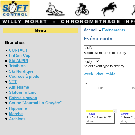
Menu
Accueil
»
Evénements
Evénements
Branches
CONTACT
Select event terms to filter by
FriRun Cup
Ski ALPIN
Triathlon
Select event type to filter by
Ski Nordique
week
|
day
|
table
Courses à pieds
VTT
«
Athlétisme
Lun
M
Slalom In-Line
Caisse à savon
Coupe "Journal La Gruyère"
Hippisme
4
Marche
(event)
(event)
FriRun Cup 2022
FriRun C
Archives
all day
all day