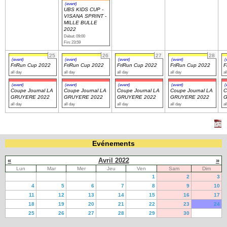
(event)
UBS KIDS CUP -
VISANA SPRINT -
MILLE BULLE
2022
Début: 09:00
Fin: 23:59
25
26
27
28
(event)
(event)
(event)
(event)
(
FriRun Cup 2022
FriRun Cup 2022
FriRun Cup 2022
FriRun Cup 2022
F
all day
all day
all day
all day
al
(event)
(event)
(event)
(event)
(
Coupe Journal LA
Coupe Journal LA
Coupe Journal LA
Coupe Journal LA
C
GRUYERE 2022
GRUYERE 2022
GRUYERE 2022
GRUYERE 2022
G
all day
all day
all day
all day
al
Evénements
«
Avril 2022
»
Lun
Mar
Mer
Jeu
Ven
Sam
Dim
1
2
3
4
5
6
7
8
9
10
11
12
13
14
15
16
17
18
19
20
21
22
23
24
25
26
27
28
29
30