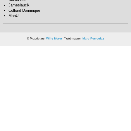
JameslaucK
Colliard Dominique
ManU
© Proprietary:
Willy Moret
/ Webmaster:
Marc Perroulaz