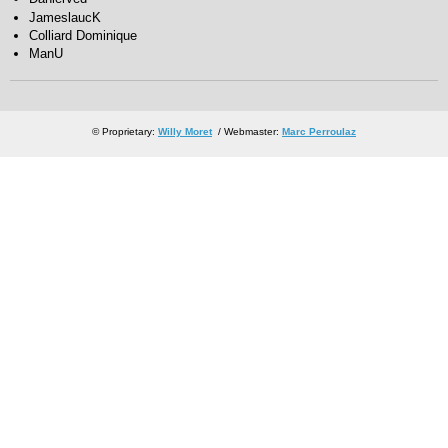
JameslaucK
Colliard Dominique
ManU
© Proprietary:
Willy Moret
/ Webmaster:
Marc Perroulaz