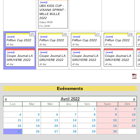
(event)
UBS KIDS CUP -
VISANA SPRINT -
MILLE BULLE
2022
Début: 09:00
Fin: 23:59
25
26
27
28
(event)
(event)
(event)
(event)
(
FriRun Cup 2022
FriRun Cup 2022
FriRun Cup 2022
FriRun Cup 2022
F
all day
all day
all day
all day
al
(event)
(event)
(event)
(event)
(
Coupe Journal LA
Coupe Journal LA
Coupe Journal LA
Coupe Journal LA
C
GRUYERE 2022
GRUYERE 2022
GRUYERE 2022
GRUYERE 2022
G
all day
all day
all day
all day
al
Evénements
«
Avril 2022
»
Lun
Mar
Mer
Jeu
Ven
Sam
Dim
1
2
3
4
5
6
7
8
9
10
11
12
13
14
15
16
17
18
19
20
21
22
23
24
25
26
27
28
29
30