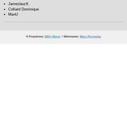
JameslaucK
Colliard Dominique
ManU
© Proprietary:
Willy Moret
/ Webmaster:
Marc Perroulaz