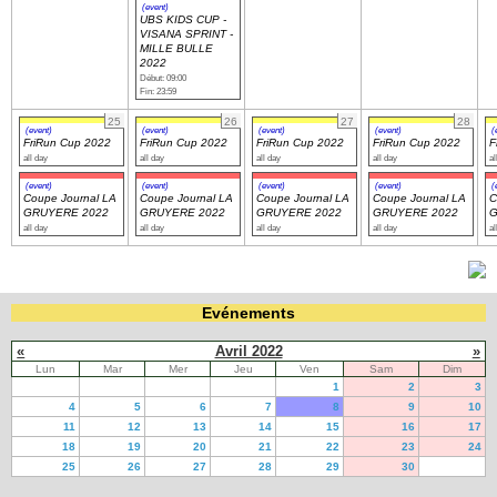
(event)
UBS KIDS CUP -
VISANA SPRINT -
MILLE BULLE
2022
Début: 09:00
Fin: 23:59
25
26
27
28
(event)
(event)
(event)
(event)
(
FriRun Cup 2022
FriRun Cup 2022
FriRun Cup 2022
FriRun Cup 2022
F
all day
all day
all day
all day
al
(event)
(event)
(event)
(event)
(
Coupe Journal LA
Coupe Journal LA
Coupe Journal LA
Coupe Journal LA
C
GRUYERE 2022
GRUYERE 2022
GRUYERE 2022
GRUYERE 2022
G
all day
all day
all day
all day
al
Evénements
«
Avril 2022
»
Lun
Mar
Mer
Jeu
Ven
Sam
Dim
1
2
3
4
5
6
7
8
9
10
11
12
13
14
15
16
17
18
19
20
21
22
23
24
25
26
27
28
29
30