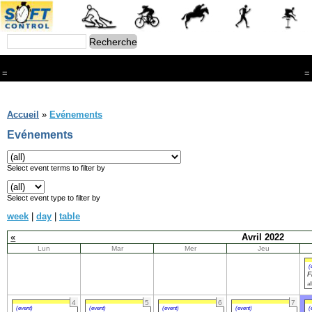
=
=
Menu
Branches
Accueil
»
Evénements
CONTACT
Evénements
FriRun Cup
Ski ALPIN
Triathlon
Select event terms to filter by
Ski Nordique
Courses à pieds
Select event type to filter by
VTT
week
|
day
|
table
Athlétisme
Slalom In-Line
«
Avril 2022
Caisse à savon
Lun
Mar
Mer
Jeu
Coupe "Journal La Gruyère"
Hippisme
(
F
Marche
al
Archives
4
5
6
7
(event)
(event)
(event)
(event)
(