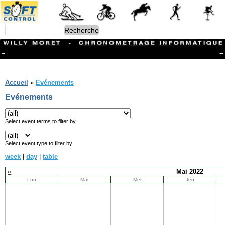
=
=
Menu
Branches
Accueil
»
Evénements
CONTACT
Evénements
FriRun Cup
Ski ALPIN
Triathlon
Select event terms to filter by
Ski Nordique
Courses à pieds
Select event type to filter by
VTT
week
|
day
|
table
Athlétisme
Slalom In-Line
«
Mai 2022
Caisse à savon
Lun
Mar
Mer
Jeu
Coupe "Journal La Gruyère"
Hippisme
Marche
Archives