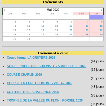
Evénements
«
Mai 2022
»
Lun
Mar
Mer
Jeu
Ven
Sam
Dim
1
2
3
4
5
6
7
8
9
10
11
12
13
14
15
16
17
18
19
20
21
22
23
24
25
26
27
28
29
30
31
Evénement à venir
Coupe jounal LA GRUYERE 2026
(14 jours)
SOIREE POPULAIRE SUR PISTE - 5000m BULLE 2026
(14 jours)
COURSE CHAPLIN 2026
(15 jours)
COURSE EN FORET ROMONT - VILLAZ 2026
(43 jours)
COTTENS TRAIL CHALLENGE 2026
(78 jours)
TROPHEE DE LA VALLEE DU FLON - PORSEL 2026
(93 jours)