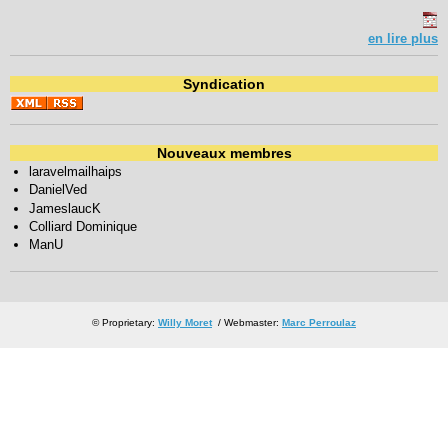
en lire plus
Syndication
Nouveaux membres
laravelmailhaips
DanielVed
JameslaucK
Colliard Dominique
ManU
© Proprietary:
Willy Moret
/ Webmaster:
Marc Perroulaz