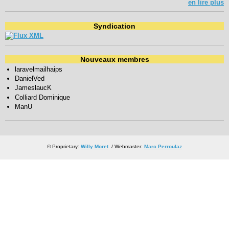
en lire plus
Syndication
Nouveaux membres
laravelmailhaips
DanielVed
JameslaucK
Colliard Dominique
ManU
© Proprietary:
Willy Moret
/ Webmaster:
Marc Perroulaz