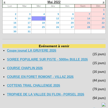
«
Mai 2022
»
Lun
Mar
Mer
Jeu
Ven
Sam
Dim
1
2
3
4
5
6
7
8
9
10
11
12
13
14
15
16
17
18
19
20
21
22
23
24
25
26
27
28
29
30
31
Evénement à venir
Coupe jounal LA GRUYERE 2026
(15 jours)
SOIREE POPULAIRE SUR PISTE - 5000m BULLE 2026
(15 jours)
COURSE CHAPLIN 2026
(16 jours)
COURSE EN FORET ROMONT - VILLAZ 2026
(44 jours)
COTTENS TRAIL CHALLENGE 2026
(79 jours)
TROPHEE DE LA VALLEE DU FLON - PORSEL 2026
(94 jours)