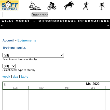
=
=
Menu
Branches
Accueil
»
Evénements
CONTACT
Evénements
FriRun Cup
Ski ALPIN
Triathlon
Select event terms to filter by
Ski Nordique
Courses à pieds
Select event type to filter by
VTT
week
|
day
|
table
Athlétisme
Slalom In-Line
«
Mai 2022
Caisse à savon
Lun
Mar
Mer
Jeu
Coupe "Journal La Gruyère"
Hippisme
Marche
Archives