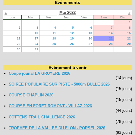
Evénements
«
Mai 2022
»
Lun
Mar
Mer
Jeu
Ven
Sam
Dim
1
2
3
4
5
6
7
8
9
10
11
12
13
14
15
16
17
18
19
20
21
22
23
24
25
26
27
28
29
30
31
Evénement à venir
Coupe jounal LA GRUYERE 2026
(14 jours)
SOIREE POPULAIRE SUR PISTE - 5000m BULLE 2026
(15 jours)
COURSE CHAPLIN 2026
(15 jours)
COURSE EN FORET ROMONT - VILLAZ 2026
(44 jours)
COTTENS TRAIL CHALLENGE 2026
(78 jours)
TROPHEE DE LA VALLEE DU FLON - PORSEL 2026
(93 jours)