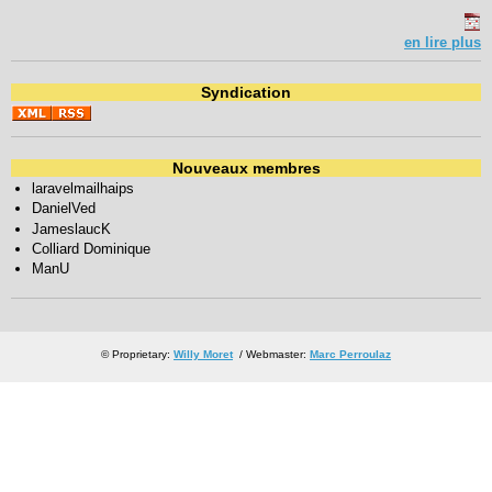
en lire plus
Syndication
Nouveaux membres
laravelmailhaips
DanielVed
JameslaucK
Colliard Dominique
ManU
© Proprietary:
Willy Moret
/ Webmaster:
Marc Perroulaz