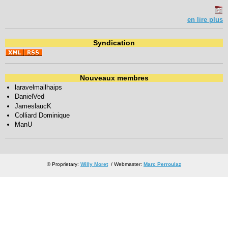
en lire plus
Syndication
Nouveaux membres
laravelmailhaips
DanielVed
JameslaucK
Colliard Dominique
ManU
© Proprietary:
Willy Moret
/ Webmaster:
Marc Perroulaz