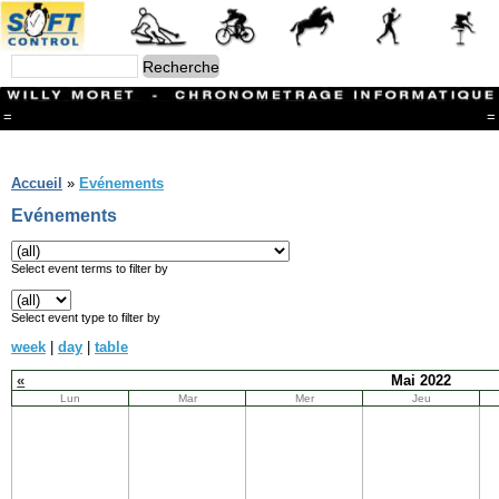
=
=
Menu
Branches
Accueil
»
Evénements
CONTACT
Evénements
FriRun Cup
Ski ALPIN
Triathlon
Select event terms to filter by
Ski Nordique
Courses à pieds
Select event type to filter by
VTT
week
|
day
|
table
Athlétisme
Slalom In-Line
«
Mai 2022
Caisse à savon
Lun
Mar
Mer
Jeu
Coupe "Journal La Gruyère"
Hippisme
Marche
Archives