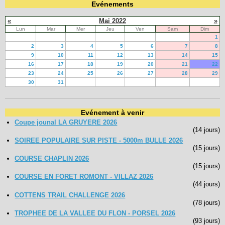
Evénements
«
Mai 2022
»
Lun
Mar
Mer
Jeu
Ven
Sam
Dim
1
2
3
4
5
6
7
8
9
10
11
12
13
14
15
16
17
18
19
20
21
22
23
24
25
26
27
28
29
30
31
Evénement à venir
Coupe jounal LA GRUYERE 2026
(14 jours)
SOIREE POPULAIRE SUR PISTE - 5000m BULLE 2026
(15 jours)
COURSE CHAPLIN 2026
(15 jours)
COURSE EN FORET ROMONT - VILLAZ 2026
(44 jours)
COTTENS TRAIL CHALLENGE 2026
(78 jours)
TROPHEE DE LA VALLEE DU FLON - PORSEL 2026
(93 jours)