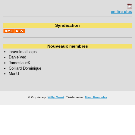
en lire plus
Syndication
Nouveaux membres
laravelmailhaips
DanielVed
JameslaucK
Colliard Dominique
ManU
© Proprietary:
Willy Moret
/ Webmaster:
Marc Perroulaz