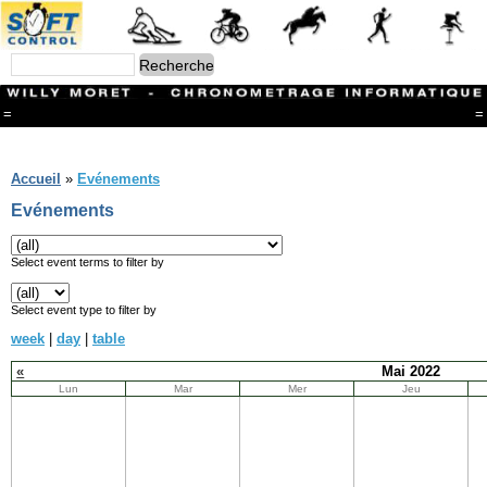
=
=
Menu
Branches
Accueil
»
Evénements
CONTACT
Evénements
FriRun Cup
Ski ALPIN
Triathlon
Select event terms to filter by
Ski Nordique
Courses à pieds
Select event type to filter by
VTT
week
|
day
|
table
Athlétisme
Slalom In-Line
«
Mai 2022
Caisse à savon
Lun
Mar
Mer
Jeu
Coupe "Journal La Gruyère"
Hippisme
Marche
Archives