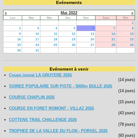
Evénements
«
Mai 2022
»
Lun
Mar
Mer
Jeu
Ven
Sam
Dim
1
2
3
4
5
6
7
8
9
10
11
12
13
14
15
16
17
18
19
20
21
22
23
24
25
26
27
28
29
30
31
Evénement à venir
Coupe jounal LA GRUYERE 2026
(14 jours)
SOIREE POPULAIRE SUR PISTE - 5000m BULLE 2026
(14 jours)
COURSE CHAPLIN 2026
(15 jours)
COURSE EN FORET ROMONT - VILLAZ 2026
(43 jours)
COTTENS TRAIL CHALLENGE 2026
(78 jours)
TROPHEE DE LA VALLEE DU FLON - PORSEL 2026
(93 jours)