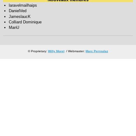
laravelmailhaips
DanielVed
JameslaucK
Colliard Dominique
ManU
© Proprietary:
Willy Moret
/ Webmaster:
Marc Perroulaz