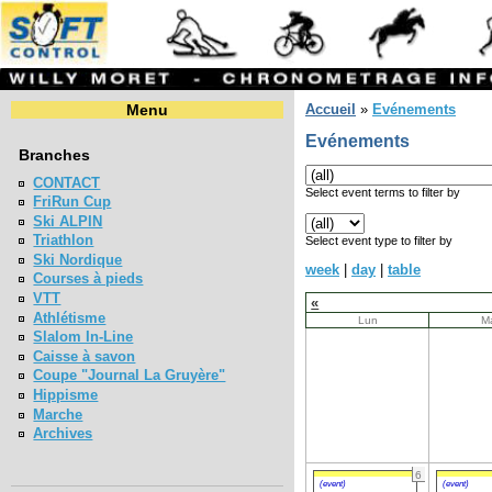
Menu
Accueil
»
Evénements
Evénements
Branches
CONTACT
Select event terms to filter by
FriRun Cup
Ski ALPIN
Triathlon
Select event type to filter by
Ski Nordique
week
|
day
|
table
Courses à pieds
VTT
«
Athlétisme
Lun
M
Slalom In-Line
Caisse à savon
Coupe "Journal La Gruyère"
Hippisme
Marche
Archives
6
(event)
(event)