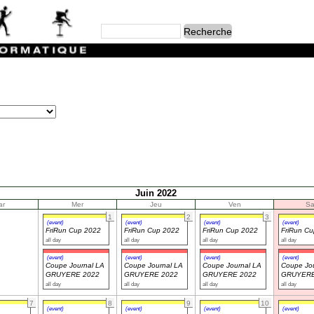
Juin 2022
ar
Mer
Jeu
Ven
S
1
2
3
(event)
(event)
(event)
(event)
FriRun Cup 2022
FriRun Cup 2022
FriRun Cup 2022
FriRun C
all day
all day
all day
all day
(event)
(event)
(event)
(event)
Coupe Journal LA
Coupe Journal LA
Coupe Journal LA
Coupe Jou
GRUYERE 2022
GRUYERE 2022
GRUYERE 2022
GRUYERE
all day
all day
all day
all day
7
8
9
10
(event)
(event)
(event)
(event)