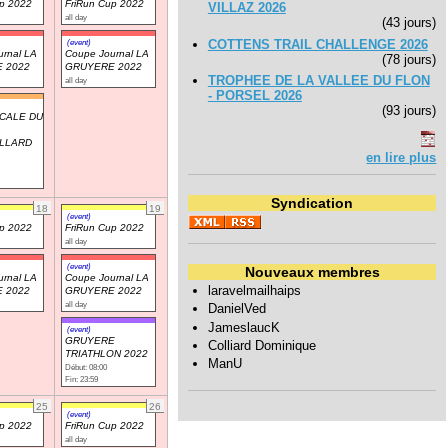
up 2022
FriRun Cup 2022
VILLAZ 2026
all day
(43 jours)
COTTENS TRAIL CHALLENGE 2026
(event)
rnal LA
Coupe Journal LA
(78 jours)
 2022
GRUYERE 2022
TROPHEE DE LA VALLEE DU FLON
all day
- PORSEL 2026
(93 jours)
ICALE DU
LLARD
en lire plus
Syndication
18
19
(event)
up 2022
FriRun Cup 2022
all day
(event)
Nouveaux membres
rnal LA
Coupe Journal LA
laravelmailhaips
 2022
GRUYERE 2022
all day
DanielVed
JameslaucK
(event)
GRUYERE
Colliard Dominique
TRIATHLON 2022
ManU
Début: 08:00
Fin: 23:59
25
26
(event)
up 2022
FriRun Cup 2022
all day