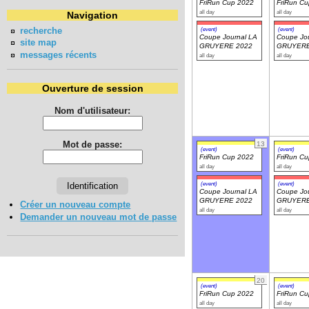
FriRun Cup 2022
FriRun C
all day
all day
Navigation
recherche
(event)
(event)
Coupe Journal LA
Coupe Jou
site map
GRUYERE 2022
GRUYERE
messages récents
all day
all day
Ouverture de session
Nom d'utilisateur:
Mot de passe:
13
(event)
(event)
FriRun Cup 2022
FriRun C
all day
all day
(event)
(event)
Coupe Journal LA
Coupe Jou
GRUYERE 2022
GRUYERE
Créer un nouveau compte
all day
all day
Demander un nouveau mot de passe
20
(event)
(event)
FriRun Cup 2022
FriRun C
all day
all day