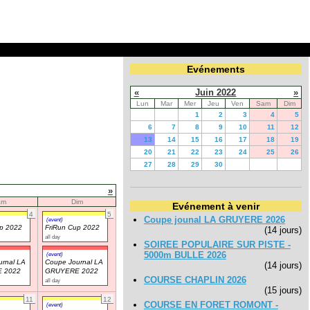
Evénements
«
Juin 2022
»
Lun
Mar
Mer
Jeu
Ven
Sam
Dim
1
2
3
4
5
6
7
8
9
10
11
12
13
14
15
16
17
18
19
20
21
22
23
24
25
26
27
28
29
30
»
am
Dim
Evénement à venir
4
5
Coupe jounal LA GRUYERE 2026
(event)
up 2022
FriRun Cup 2022
(14 jours)
all day
SOIREE POPULAIRE SUR PISTE -
5000m BULLE 2026
(event)
rnal LA
Coupe Journal LA
(14 jours)
 2022
GRUYERE 2022
COURSE CHAPLIN 2026
all day
(15 jours)
11
12
COURSE EN FORET ROMONT -
(event)