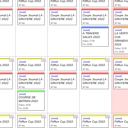
up 2022
FriRun Cup 2022
FriRun Cup 2022
FriRun Cup 2022
FriRun C
all day
all day
all day
all day
(event)
(event)
(event)
(event)
rnal LA
Coupe Journal LA
Coupe Journal LA
Coupe Journal LA
Coupe Jou
 2022
GRUYERE 2022
GRUYERE 2022
GRUYERE 2022
GRUYERE
all day
all day
all day
all day
(event)
(event)
A TRAVERS
LA VERT
SALES 2022
CUA
GRANDVI
Début: 17:00
Fin: 23:59
2022
Début: 10:30
Fin: 23:59
14
15
16
17
(event)
(event)
(event)
(event)
up 2022
FriRun Cup 2022
FriRun Cup 2022
FriRun Cup 2022
FriRun C
all day
all day
all day
all day
(event)
(event)
(event)
(event)
rnal LA
Coupe Journal LA
Coupe Journal LA
Coupe Journal LA
Coupe Jou
 2022
GRUYERE 2022
GRUYERE 2022
GRUYERE 2022
GRUYERE
all day
all day
all day
all day
(event)
COURSE DE
MATRAN 2022
Début: 16:00
Fin: 23:59
21
22
23
24
(event)
(event)
(event)
(event)
up 2022
FriRun Cup 2022
FriRun Cup 2022
FriRun Cup 2022
FriRun C
all day
all day
all day
all day