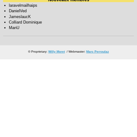
laravelmailhaips
DanielVed
JameslaucK
Colliard Dominique
ManU
© Proprietary:
Willy Moret
/ Webmaster:
Marc Perroulaz