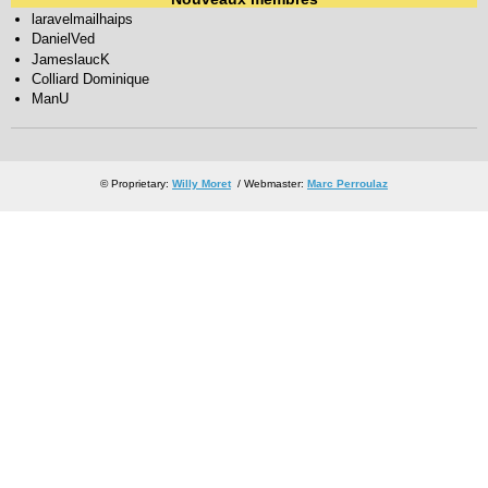
laravelmailhaips
DanielVed
JameslaucK
Colliard Dominique
ManU
© Proprietary:
Willy Moret
/ Webmaster:
Marc Perroulaz