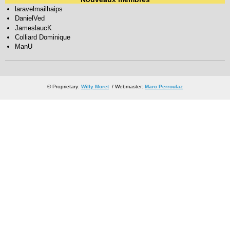
laravelmailhaips
DanielVed
JameslaucK
Colliard Dominique
ManU
© Proprietary:
Willy Moret
/ Webmaster:
Marc Perroulaz