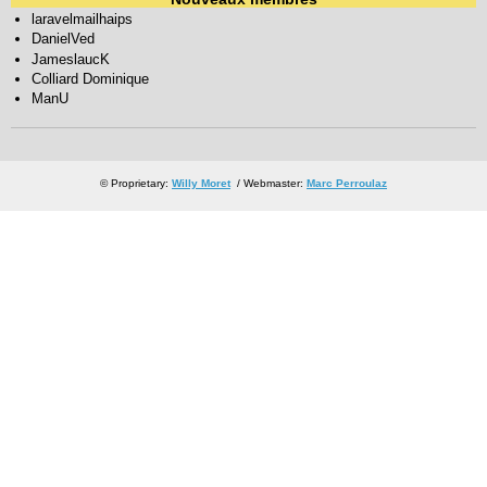
laravelmailhaips
DanielVed
JameslaucK
Colliard Dominique
ManU
© Proprietary:
Willy Moret
/ Webmaster:
Marc Perroulaz