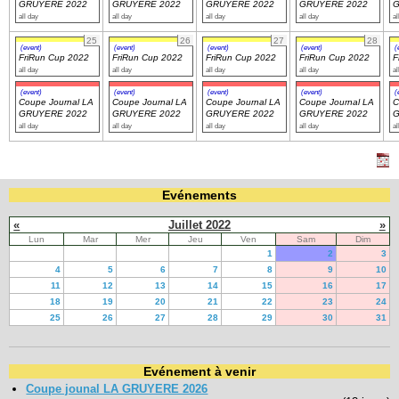
GRUYERE 2022
GRUYERE 2022
GRUYERE 2022
GRUYERE 2022
G
all day
all day
all day
all day
al
25
26
27
28
(event)
(event)
(event)
(event)
(
FriRun Cup 2022
FriRun Cup 2022
FriRun Cup 2022
FriRun Cup 2022
F
all day
all day
all day
all day
al
(event)
(event)
(event)
(event)
(
Coupe Journal LA
Coupe Journal LA
Coupe Journal LA
Coupe Journal LA
C
GRUYERE 2022
GRUYERE 2022
GRUYERE 2022
GRUYERE 2022
G
all day
all day
all day
all day
al
Evénements
«
Juillet 2022
»
Lun
Mar
Mer
Jeu
Ven
Sam
Dim
1
2
3
4
5
6
7
8
9
10
11
12
13
14
15
16
17
18
19
20
21
22
23
24
25
26
27
28
29
30
31
Evénement à venir
Coupe jounal LA GRUYERE 2026