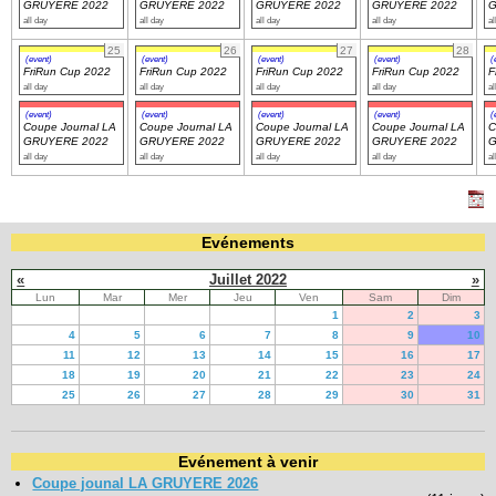
GRUYERE 2022
GRUYERE 2022
GRUYERE 2022
GRUYERE 2022
G
all day
all day
all day
all day
al
25
26
27
28
(event)
(event)
(event)
(event)
(
FriRun Cup 2022
FriRun Cup 2022
FriRun Cup 2022
FriRun Cup 2022
F
all day
all day
all day
all day
al
(event)
(event)
(event)
(event)
(
Coupe Journal LA
Coupe Journal LA
Coupe Journal LA
Coupe Journal LA
C
GRUYERE 2022
GRUYERE 2022
GRUYERE 2022
GRUYERE 2022
G
all day
all day
all day
all day
al
Evénements
«
Juillet 2022
»
Lun
Mar
Mer
Jeu
Ven
Sam
Dim
1
2
3
4
5
6
7
8
9
10
11
12
13
14
15
16
17
18
19
20
21
22
23
24
25
26
27
28
29
30
31
Evénement à venir
Coupe jounal LA GRUYERE 2026