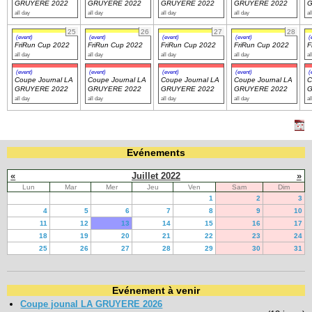
GRUYERE 2022
GRUYERE 2022
GRUYERE 2022
GRUYERE 2022
G
all day
all day
all day
all day
al
25
26
27
28
(event)
(event)
(event)
(event)
(
FriRun Cup 2022
FriRun Cup 2022
FriRun Cup 2022
FriRun Cup 2022
F
all day
all day
all day
all day
al
(event)
(event)
(event)
(event)
(
Coupe Journal LA
Coupe Journal LA
Coupe Journal LA
Coupe Journal LA
C
GRUYERE 2022
GRUYERE 2022
GRUYERE 2022
GRUYERE 2022
G
all day
all day
all day
all day
al
Evénements
«
Juillet 2022
»
Lun
Mar
Mer
Jeu
Ven
Sam
Dim
1
2
3
4
5
6
7
8
9
10
11
12
13
14
15
16
17
18
19
20
21
22
23
24
25
26
27
28
29
30
31
Evénement à venir
Coupe jounal LA GRUYERE 2026