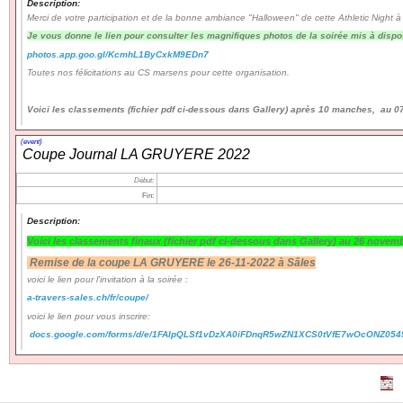
Description:
Merci de votre participation et de la bonne ambiance "Halloween" de cette Athletic Night à
Je vous donne le lien pour consulter les magnifiques photos de la soirée mis à dispo
Navigation
photos.app.goo.gl/KcmhL1ByCxkM9EDn7
recherche
Toutes nos félicitations au CS marsens pour cette organisation.
site map
messages récents
Voici les classements (fichier pdf ci-dessous dans Gallery) après 10 manches, au 
Ouverture de session
(event)
Coupe Journal LA GRUYERE 2022
Nom d'utilisateur:
Début:
Fin:
Mot de passe:
Description:
Voici les classements finaux
(fichier pdf ci-dessous dans Gallery)
au 26 novemb
Remise de la coupe LA GRUYERE le 26-11-2022 à Sâles
voici le lien pour l'invitation à la soirée :
Créer un nouveau compte
a-travers-sales.ch/fr/coupe/
Demander un nouveau mot de passe
voici le lien pour vous inscrire:
docs.google.com/forms/d/e/1FAIpQLSf1vDzXA0iFDnqR5wZN1XCS0tVfE7wOcONZ054