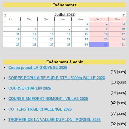
Evénements
«
Juillet 2022
»
Lun
Mar
Mer
Jeu
Ven
Sam
Dim
1
2
3
4
5
6
7
8
9
10
11
12
13
14
15
16
17
18
19
20
21
22
23
24
25
26
27
28
29
30
31
Evénement à venir
Coupe jounal LA GRUYERE 2026
(13 jours)
SOIREE POPULAIRE SUR PISTE - 5000m BULLE 2026
(13 jours)
COURSE CHAPLIN 2026
(14 jours)
COURSE EN FORET ROMONT - VILLAZ 2026
(42 jours)
COTTENS TRAIL CHALLENGE 2026
(77 jours)
TROPHEE DE LA VALLEE DU FLON - PORSEL 2026
(92 jours)