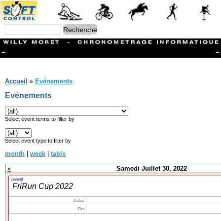
=
=
Menu
Branches
Accueil
»
Evénements
CONTACT
Evénements
FriRun Cup
Ski ALPIN
Triathlon
Select event terms to filter by
Ski Nordique
Courses à pieds
Select event type to filter by
VTT
month
|
week
|
table
Athlétisme
Slalom In-Line
«
Samedi Juillet 30, 2022
Caisse à savon
Coupe "Journal La Gruyère"
(event)
FriRun Cup 2022
Hippisme
Marche
Début:
Archives
Fin: