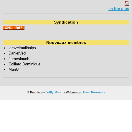
en lire plus
Syndication
Nouveaux membres
laravelmailhaips
DanielVed
JameslaucK
Colliard Dominique
ManU
© Proprietary:
Willy Moret
/ Webmaster:
Marc Perroulaz