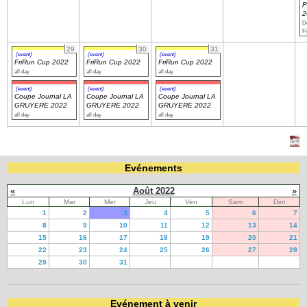
P
2
Dé
Fi
29
30
31
(event)
(event)
(event)
FriRun Cup 2022
FriRun Cup 2022
FriRun Cup 2022
all day
all day
all day
(event)
(event)
(event)
Coupe Journal LA
Coupe Journal LA
Coupe Journal LA
GRUYERE 2022
GRUYERE 2022
GRUYERE 2022
all day
all day
all day
Evénements
«
Août 2022
»
Lun
Mar
Mer
Jeu
Ven
Sam
Dim
1
2
3
4
5
6
7
8
9
10
11
12
13
14
15
16
17
18
19
20
21
22
23
24
25
26
27
28
29
30
31
Evénement à venir