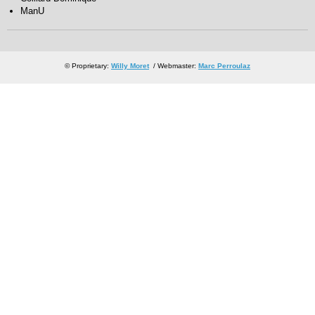
ManU
© Proprietary:
Willy Moret
/ Webmaster:
Marc Perroulaz