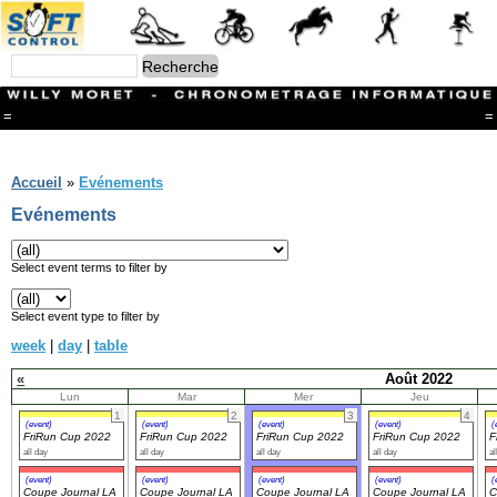
=
=
Menu
Branches
Accueil
»
Evénements
CONTACT
Evénements
FriRun Cup
Ski ALPIN
Triathlon
Select event terms to filter by
Ski Nordique
Courses à pieds
Select event type to filter by
VTT
week
|
day
|
table
Athlétisme
Slalom In-Line
«
Août 2022
Caisse à savon
Lun
Mar
Mer
Jeu
Coupe "Journal La Gruyère"
1
2
3
4
Hippisme
(event)
(event)
(event)
(event)
(
FriRun Cup 2022
FriRun Cup 2022
FriRun Cup 2022
FriRun Cup 2022
F
Marche
all day
all day
all day
all day
al
Archives
(event)
(event)
(event)
(event)
(
Coupe Journal LA
Coupe Journal LA
Coupe Journal LA
Coupe Journal LA
C