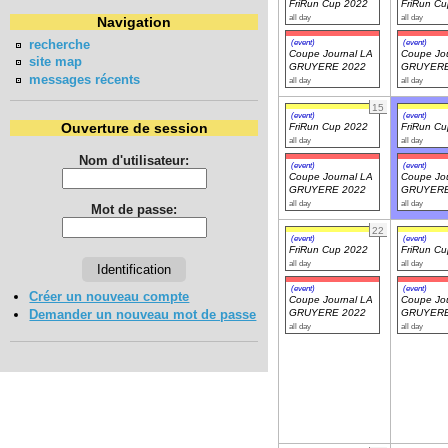
FriRun Cup 2022
FriRun C
all day
all day
Navigation
recherche
(event)
(event)
Coupe Journal LA
Coupe Jou
site map
GRUYERE 2022
GRUYERE
messages récents
all day
all day
15
(event)
(event)
Ouverture de session
FriRun Cup 2022
FriRun C
all day
all day
Nom d'utilisateur:
(event)
(event)
Coupe Journal LA
Coupe Jou
GRUYERE 2022
GRUYERE
all day
all day
Mot de passe:
22
(event)
(event)
FriRun Cup 2022
FriRun C
all day
all day
(event)
(event)
Créer un nouveau compte
Coupe Journal LA
Coupe Jou
Demander un nouveau mot de passe
GRUYERE 2022
GRUYERE
all day
all day