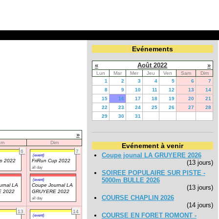
Evénements
«
Août 2022
»
Lun
Mar
Mer
Jeu
Ven
Sam
Dim
1
2
3
4
5
6
7
8
9
10
11
12
13
14
15
16
17
18
19
20
21
22
23
24
25
26
27
28
29
30
31
»
am
Dim
Evénement à venir
6
7
Coupe jounal LA GRUYERE 2026
(event)
up 2022
FriRun Cup 2022
(13 jours)
all day
SOIREE POPULAIRE SUR PISTE -
5000m BULLE 2026
(event)
rnal LA
Coupe Journal LA
(13 jours)
 2022
GRUYERE 2022
COURSE CHAPLIN 2026
all day
(14 jours)
13
14
COURSE EN FORET ROMONT -
(event)