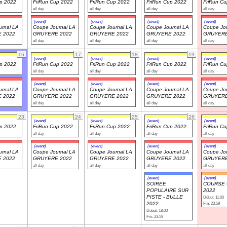
up 2022
FriRun Cup 2022
FriRun Cup 2022
FriRun Cup 2022
FriRun C
all day
all day
all day
all day
(event)
(event)
(event)
(event)
rnal LA
Coupe Journal LA
Coupe Journal LA
Coupe Journal LA
Coupe Jou
 2022
GRUYERE 2022
GRUYERE 2022
GRUYERE 2022
GRUYERE
all day
all day
all day
all day
16
17
18
19
(event)
(event)
(event)
(event)
up 2022
FriRun Cup 2022
FriRun Cup 2022
FriRun Cup 2022
FriRun C
all day
all day
all day
all day
(event)
(event)
(event)
(event)
rnal LA
Coupe Journal LA
Coupe Journal LA
Coupe Journal LA
Coupe Jou
 2022
GRUYERE 2022
GRUYERE 2022
GRUYERE 2022
GRUYERE
all day
all day
all day
all day
23
24
25
26
(event)
(event)
(event)
(event)
up 2022
FriRun Cup 2022
FriRun Cup 2022
FriRun Cup 2022
FriRun C
all day
all day
all day
all day
(event)
(event)
(event)
(event)
rnal LA
Coupe Journal LA
Coupe Journal LA
Coupe Journal LA
Coupe Jou
 2022
GRUYERE 2022
GRUYERE 2022
GRUYERE 2022
GRUYERE
all day
all day
all day
all day
(event)
(event)
SOIREE
COURSE 
POPULAIRE SUR
2022
PISTE - BULLE
Début: 11:00
2022
Fin: 23:59
Début: 18:00
Fin: 23:59