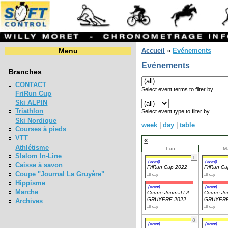
Menu
Accueil
»
Evénements
Evénements
Branches
CONTACT
Select event terms to filter by
FriRun Cup
Ski ALPIN
Triathlon
Select event type to filter by
Ski Nordique
week
|
day
|
table
Courses à pieds
VTT
«
Athlétisme
Lun
M
Slalom In-Line
1
(event)
(event)
Caisse à savon
FriRun Cup 2022
FriRun C
Coupe "Journal La Gruyère"
all day
all day
Hippisme
(event)
(event)
Marche
Coupe Journal LA
Coupe Jou
GRUYERE 2022
GRUYERE
Archives
all day
all day
8
(event)
(event)