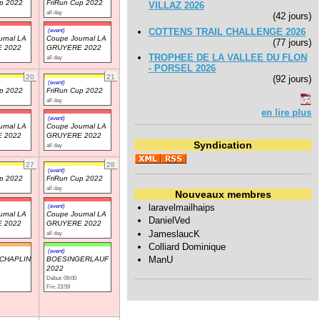
up 2022
FriRun Cup 2022
VILLAZ 2026
all day
(42 jours)
COTTENS TRAIL CHALLENGE 2026
(event)
rnal LA
Coupe Journal LA
(77 jours)
 2022
GRUYERE 2022
TROPHEE DE LA VALLEE DU FLON
all day
- PORSEL 2026
20
21
(92 jours)
(event)
up 2022
FriRun Cup 2022
all day
en lire plus
(event)
rnal LA
Coupe Journal LA
 2022
GRUYERE 2022
Syndication
all day
27
28
(event)
up 2022
FriRun Cup 2022
all day
Nouveaux membres
(event)
laravelmailhaips
rnal LA
Coupe Journal LA
DanielVed
 2022
GRUYERE 2022
JameslaucK
all day
Colliard Dominique
(event)
ManU
CHAPLIN
BOESINGERLAUF
2022
Début: 09:00
Fin: 23:59