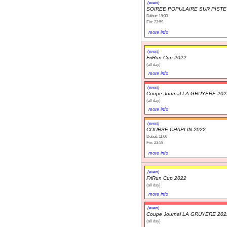
(event)
SOIREE POPULAIRE SUR PISTE 
Début: 18:00
Fin: 23:59
more info
(event)
FriRun Cup 2022
(all day)
more info
(event)
Coupe Journal LA GRUYERE 202
(all day)
more info
(event)
COURSE CHAPLIN 2022
Début: 11:00
Fin: 23:59
more info
(event)
FriRun Cup 2022
(all day)
more info
(event)
Coupe Journal LA GRUYERE 202
(all day)