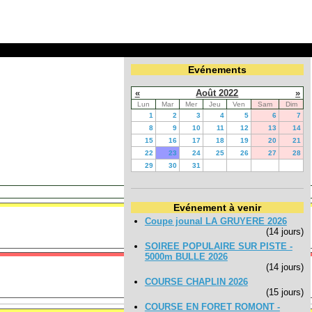
Evénements
«
Août 2022
»
Lun
Mar
Mer
Jeu
Ven
Sam
Dim
1
2
3
4
5
6
7
8
9
10
11
12
13
14
15
16
17
18
19
20
21
22
23
24
25
26
27
28
29
30
31
August 23, 2022 - Octobre 22, 2022
Evénement à venir
Coupe jounal LA GRUYERE 2026
(14 jours)
SOIREE POPULAIRE SUR PISTE -
5000m BULLE 2026
(14 jours)
COURSE CHAPLIN 2026
(15 jours)
COURSE EN FORET ROMONT -