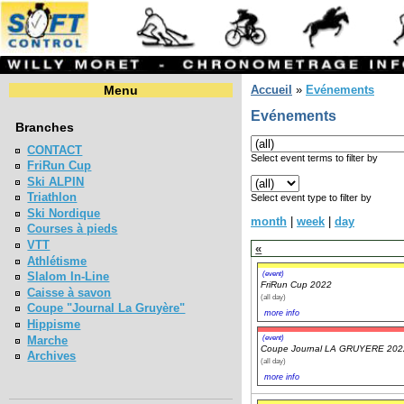
Menu
Accueil
»
Evénements
Evénements
Branches
CONTACT
Select event terms to filter by
FriRun Cup
Ski ALPIN
Triathlon
Select event type to filter by
Ski Nordique
month
|
week
|
day
Courses à pieds
VTT
«
Athlétisme
(event)
Slalom In-Line
FriRun Cup 2022
Caisse à savon
(all day)
Coupe "Journal La Gruyère"
more info
Hippisme
(event)
Marche
Coupe Journal LA GRUYERE 202
Archives
(all day)
more info