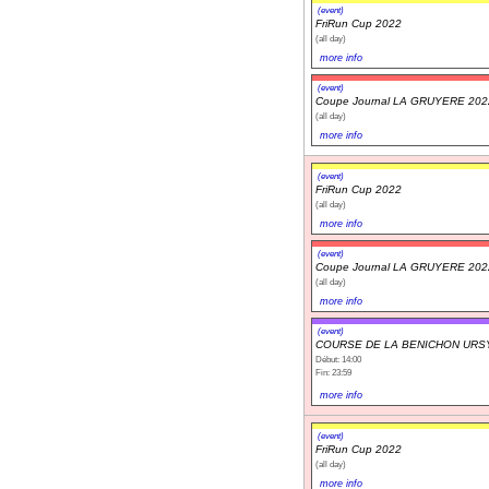
(event)
FriRun Cup 2022
(all day)
more info
(event)
Coupe Journal LA GRUYERE 202
(all day)
more info
(event)
FriRun Cup 2022
(all day)
more info
(event)
Coupe Journal LA GRUYERE 202
(all day)
more info
(event)
COURSE DE LA BENICHON URS
Début: 14:00
Fin: 23:59
more info
(event)
FriRun Cup 2022
(all day)
more info