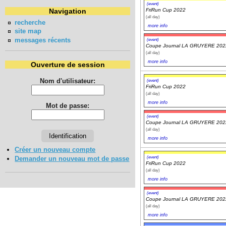
(event)
FriRun Cup 2022
Navigation
(all day)
recherche
more info
site map
messages récents
(event)
Coupe Journal LA GRUYERE 202
(all day)
more info
Ouverture de session
Nom d'utilisateur:
(event)
FriRun Cup 2022
(all day)
more info
Mot de passe:
(event)
Coupe Journal LA GRUYERE 202
(all day)
more info
Créer un nouveau compte
(event)
Demander un nouveau mot de passe
FriRun Cup 2022
(all day)
more info
(event)
Coupe Journal LA GRUYERE 202
(all day)
more info