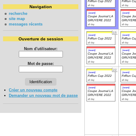
FriRun Cup 2022
FriRun C
all day
all day
Navigation
recherche
(event)
(event)
Coupe Journal LA
Coupe Jou
site map
GRUYERE 2022
GRUYERE
messages récents
all day
all day
15
(event)
(event)
Ouverture de session
FriRun Cup 2022
FriRun C
all day
all day
Nom d'utilisateur:
(event)
(event)
Coupe Journal LA
Coupe Jou
GRUYERE 2022
GRUYERE
all day
all day
Mot de passe:
22
(event)
(event)
FriRun Cup 2022
FriRun C
all day
all day
(event)
(event)
Créer un nouveau compte
Coupe Journal LA
Coupe Jou
Demander un nouveau mot de passe
GRUYERE 2022
GRUYERE
all day
all day