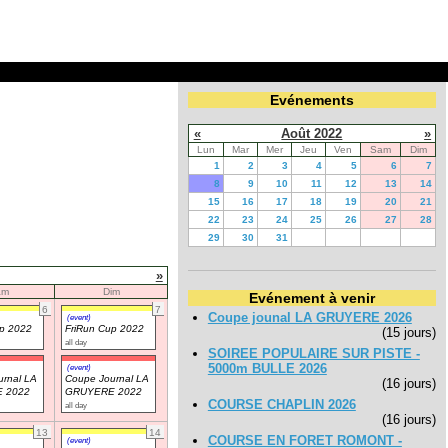
Evénements
«
Août 2022
»
Lun
Mar
Mer
Jeu
Ven
Sam
Dim
1
2
3
4
5
6
7
8
9
10
11
12
13
14
15
16
17
18
19
20
21
22
23
24
25
26
27
28
29
30
31
»
am
Dim
Evénement à venir
6
7
Coupe jounal LA GRUYERE 2026
(event)
up 2022
FriRun Cup 2022
(15 jours)
all day
SOIREE POPULAIRE SUR PISTE -
5000m BULLE 2026
(event)
rnal LA
Coupe Journal LA
(16 jours)
 2022
GRUYERE 2022
COURSE CHAPLIN 2026
all day
(16 jours)
13
14
COURSE EN FORET ROMONT -
(event)