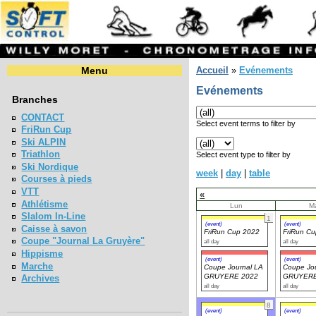
Menu
Accueil
»
Evénements
Evénements
Branches
CONTACT
Select event terms to filter by
FriRun Cup
Ski ALPIN
Triathlon
Select event type to filter by
Ski Nordique
week
|
day
|
table
Courses à pieds
VTT
«
Athlétisme
Lun
M
Slalom In-Line
1
(event)
(event)
Caisse à savon
FriRun Cup 2022
FriRun C
Coupe "Journal La Gruyère"
all day
all day
Hippisme
(event)
(event)
Marche
Coupe Journal LA
Coupe Jou
GRUYERE 2022
GRUYERE
Archives
all day
all day
8
(event)
(event)