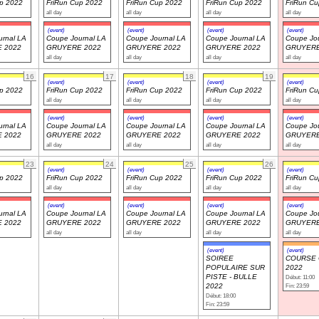
up 2022
FriRun Cup 2022
FriRun Cup 2022
FriRun Cup 2022
FriRun C
all day
all day
all day
all day
(event)
(event)
(event)
(event)
rnal LA
Coupe Journal LA
Coupe Journal LA
Coupe Journal LA
Coupe Jou
 2022
GRUYERE 2022
GRUYERE 2022
GRUYERE 2022
GRUYERE
all day
all day
all day
all day
16
17
18
19
(event)
(event)
(event)
(event)
up 2022
FriRun Cup 2022
FriRun Cup 2022
FriRun Cup 2022
FriRun C
all day
all day
all day
all day
(event)
(event)
(event)
(event)
rnal LA
Coupe Journal LA
Coupe Journal LA
Coupe Journal LA
Coupe Jou
 2022
GRUYERE 2022
GRUYERE 2022
GRUYERE 2022
GRUYERE
all day
all day
all day
all day
23
24
25
26
(event)
(event)
(event)
(event)
up 2022
FriRun Cup 2022
FriRun Cup 2022
FriRun Cup 2022
FriRun C
all day
all day
all day
all day
(event)
(event)
(event)
(event)
rnal LA
Coupe Journal LA
Coupe Journal LA
Coupe Journal LA
Coupe Jou
 2022
GRUYERE 2022
GRUYERE 2022
GRUYERE 2022
GRUYERE
all day
all day
all day
all day
(event)
(event)
SOIREE
COURSE 
POPULAIRE SUR
2022
PISTE - BULLE
Début: 11:00
2022
Fin: 23:59
Début: 18:00
Fin: 23:59