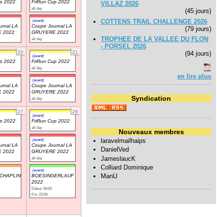
up 2022
FriRun Cup 2022
VILLAZ 2026
all day
(45 jours)
COTTENS TRAIL CHALLENGE 2026
(event)
rnal LA
Coupe Journal LA
(79 jours)
 2022
GRUYERE 2022
TROPHEE DE LA VALLEE DU FLON
all day
- PORSEL 2026
20
21
(94 jours)
(event)
up 2022
FriRun Cup 2022
all day
en lire plus
(event)
rnal LA
Coupe Journal LA
 2022
GRUYERE 2022
Syndication
all day
27
28
(event)
up 2022
FriRun Cup 2022
all day
Nouveaux membres
(event)
laravelmailhaips
rnal LA
Coupe Journal LA
DanielVed
 2022
GRUYERE 2022
JameslaucK
all day
Colliard Dominique
(event)
ManU
CHAPLIN
BOESINGERLAUF
2022
Début: 09:00
Fin: 23:59