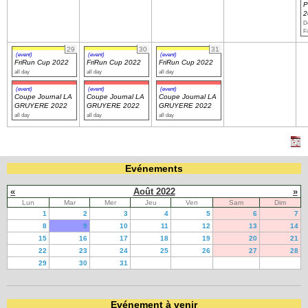
P
2
Dé
Fi
29
30
31
(event)
(event)
(event)
FriRun Cup 2022
FriRun Cup 2022
FriRun Cup 2022
all day
all day
all day
(event)
(event)
(event)
Coupe Journal LA
Coupe Journal LA
Coupe Journal LA
GRUYERE 2022
GRUYERE 2022
GRUYERE 2022
all day
all day
all day
Evénements
«
Août 2022
»
Lun
Mar
Mer
Jeu
Ven
Sam
Dim
1
2
3
4
5
6
7
8
9
10
11
12
13
14
15
16
17
18
19
20
21
22
23
24
25
26
27
28
29
30
31
Evénement à venir