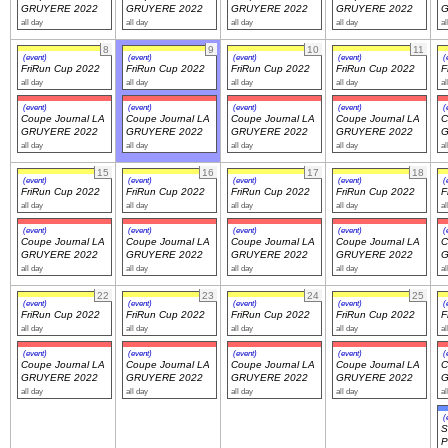
GRUYERE 2022
GRUYERE 2022
GRUYERE 2022
GRUYERE 2022
G
all day
all day
all day
all day
al
Navigation
8
9
10
11
(event)
(event)
(event)
(event)
(
recherche
FriRun Cup 2022
FriRun Cup 2022
FriRun Cup 2022
FriRun Cup 2022
F
all day
all day
all day
all day
al
site map
messages récents
(event)
(event)
(event)
(event)
(
Coupe Journal LA
Coupe Journal LA
Coupe Journal LA
Coupe Journal LA
C
GRUYERE 2022
GRUYERE 2022
GRUYERE 2022
GRUYERE 2022
G
all day
all day
all day
all day
al
Ouverture de session
15
16
17
18
(event)
(event)
(event)
(event)
(
Nom d'utilisateur:
FriRun Cup 2022
FriRun Cup 2022
FriRun Cup 2022
FriRun Cup 2022
F
all day
all day
all day
all day
al
Mot de passe:
(event)
(event)
(event)
(event)
(
Coupe Journal LA
Coupe Journal LA
Coupe Journal LA
Coupe Journal LA
C
GRUYERE 2022
GRUYERE 2022
GRUYERE 2022
GRUYERE 2022
G
all day
all day
all day
all day
al
22
23
24
25
(event)
(event)
(event)
(event)
(
FriRun Cup 2022
FriRun Cup 2022
FriRun Cup 2022
FriRun Cup 2022
F
Créer un nouveau compte
all day
all day
all day
all day
al
Demander un nouveau mot de passe
(event)
(event)
(event)
(event)
(
Coupe Journal LA
Coupe Journal LA
Coupe Journal LA
Coupe Journal LA
C
GRUYERE 2022
GRUYERE 2022
GRUYERE 2022
GRUYERE 2022
G
all day
all day
all day
all day
al
(
S
P