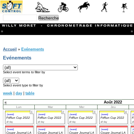
=
=
Menu
Branches
Accueil
»
Evénements
CONTACT
Evénements
FriRun Cup
Ski ALPIN
Triathlon
Select event terms to filter by
Ski Nordique
Courses à pieds
Select event type to filter by
VTT
week
|
day
|
table
Athlétisme
Slalom In-Line
«
Août 2022
Caisse à savon
Lun
Mar
Mer
Jeu
Coupe "Journal La Gruyère"
1
2
3
4
Hippisme
(event)
(event)
(event)
(event)
(
FriRun Cup 2022
FriRun Cup 2022
FriRun Cup 2022
FriRun Cup 2022
F
Marche
all day
all day
all day
all day
al
Archives
(event)
(event)
(event)
(event)
(
Coupe Journal LA
Coupe Journal LA
Coupe Journal LA
Coupe Journal LA
C