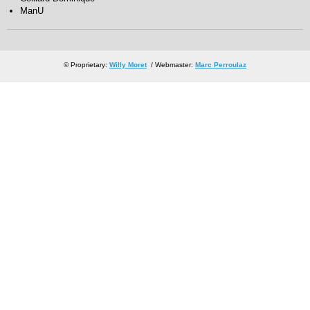
ManU
© Proprietary:
Willy Moret
/ Webmaster:
Marc Perroulaz