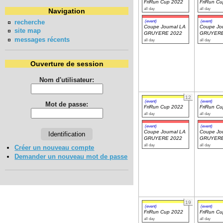
FriRun Cup 2022
FriRun C
all day
all day
Navigation
recherche
(event)
(event)
Coupe Journal LA
Coupe Jou
site map
GRUYERE 2022
GRUYERE
messages récents
all day
all day
Ouverture de session
Nom d'utilisateur:
12
(event)
(event)
Mot de passe:
FriRun Cup 2022
FriRun C
all day
all day
(event)
(event)
Coupe Journal LA
Coupe Jou
GRUYERE 2022
GRUYERE
all day
all day
Créer un nouveau compte
Demander un nouveau mot de passe
19
(event)
(event)
FriRun Cup 2022
FriRun C
all day
all day