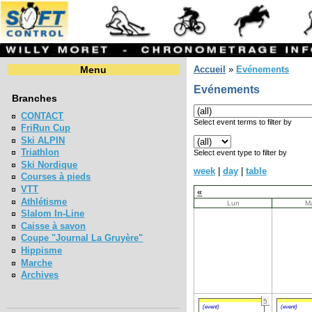
Menu
Accueil
»
Evénements
Evénements
Branches
CONTACT
Select event terms to filter by
FriRun Cup
Ski ALPIN
Triathlon
Select event type to filter by
Ski Nordique
week
|
day
|
table
Courses à pieds
VTT
«
Athlétisme
Lun
M
Slalom In-Line
Caisse à savon
Coupe "Journal La Gruyère"
Hippisme
Marche
Archives
5
(event)
(event)