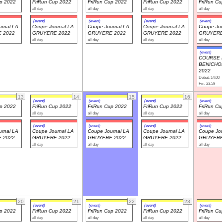
up 2022
FriRun Cup 2022
FriRun Cup 2022
FriRun Cup 2022
FriRun C
all day
all day
all day
all day
(event)
(event)
(event)
(event)
rnal LA
Coupe Journal LA
Coupe Journal LA
Coupe Journal LA
Coupe Jou
 2022
GRUYERE 2022
GRUYERE 2022
GRUYERE 2022
GRUYERE
all day
all day
all day
all day
(event)
COURSE 
BENICHO
2022
Début: 14:00
Fin: 23:59
13
14
15
16
(event)
(event)
(event)
(event)
up 2022
FriRun Cup 2022
FriRun Cup 2022
FriRun Cup 2022
FriRun C
all day
all day
all day
all day
(event)
(event)
(event)
(event)
rnal LA
Coupe Journal LA
Coupe Journal LA
Coupe Journal LA
Coupe Jou
 2022
GRUYERE 2022
GRUYERE 2022
GRUYERE 2022
GRUYERE
all day
all day
all day
all day
20
21
22
23
(event)
(event)
(event)
(event)
up 2022
FriRun Cup 2022
FriRun Cup 2022
FriRun Cup 2022
FriRun C
all day
all day
all day
all day