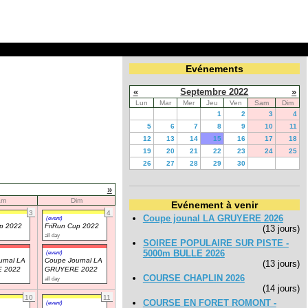
Evénements
«
Septembre 2022
»
Lun
Mar
Mer
Jeu
Ven
Sam
Dim
1
2
3
4
5
6
7
8
9
10
11
12
13
14
15
16
17
18
19
20
21
22
23
24
25
26
27
28
29
30
»
am
Dim
Evénement à venir
3
4
Coupe jounal LA GRUYERE 2026
(event)
up 2022
FriRun Cup 2022
(13 jours)
all day
SOIREE POPULAIRE SUR PISTE -
5000m BULLE 2026
(event)
rnal LA
Coupe Journal LA
(13 jours)
 2022
GRUYERE 2022
COURSE CHAPLIN 2026
all day
(14 jours)
10
11
COURSE EN FORET ROMONT -
(event)