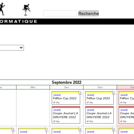
Septembre 2022
ar
Mer
Jeu
Ven
S
1
2
(event)
(event)
(event)
FriRun Cup 2022
FriRun Cup 2022
FriRun C
all day
all day
all day
(event)
(event)
(event)
Coupe Journal LA
Coupe Journal LA
Coupe Jou
GRUYERE 2022
GRUYERE 2022
GRUYERE
all day
all day
all day
6
7
8
9
(event)
(event)
(event)
(event)