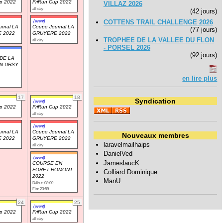
up 2022
FriRun Cup 2022
VILLAZ 2026
all day
(42 jours)
COTTENS TRAIL CHALLENGE 2026
(event)
rnal LA
Coupe Journal LA
(77 jours)
 2022
GRUYERE 2022
TROPHEE DE LA VALLEE DU FLON
all day
- PORSEL 2026
(92 jours)
DE LA
N URSY
en lire plus
17
18
Syndication
(event)
up 2022
FriRun Cup 2022
all day
(event)
rnal LA
Coupe Journal LA
Nouveaux membres
 2022
GRUYERE 2022
laravelmailhaips
all day
DanielVed
(event)
JameslaucK
COURSE EN
FORET ROMONT
Colliard Dominique
2022
ManU
Début: 08:00
Fin: 23:59
24
25
(event)
up 2022
FriRun Cup 2022
all day