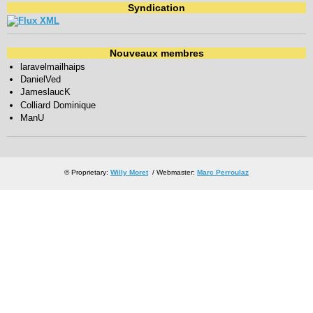
Syndication
Nouveaux membres
laravelmailhaips
DanielVed
JameslaucK
Colliard Dominique
ManU
© Proprietary:
Willy Moret
/ Webmaster:
Marc Perroulaz