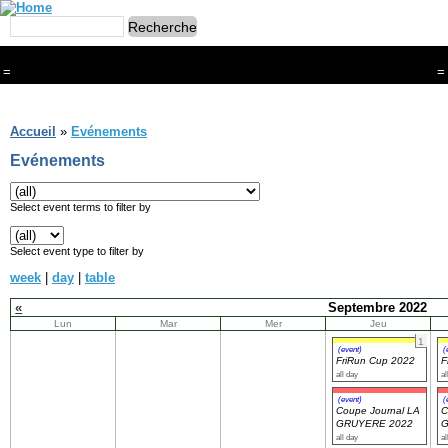
=
=
Menu
Branches
Accueil
»
Evénements
CONTACT
Evénements
FriRun Cup
Ski ALPIN
Triathlon
Select event terms to filter by
Ski Nordique
Courses à pieds
Select event type to filter by
VTT
week
|
day
|
table
Athlétisme
Slalom In-Line
«
Septembre 2022
Caisse à savon
Lun
Mar
Mer
Jeu
Coupe "Journal La Gruyère"
1
Hippisme
(event)
(
FriRun Cup 2022
F
Marche
all day
al
Archives
(event)
(
Coupe Journal LA
C
GRUYERE 2022
G
all day
al