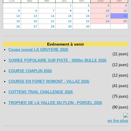
Lun
Mar
Mer
Jeu
Ven
Sam
Dim
1
2
3
4
5
6
7
8
9
10
11
12
13
14
15
16
17
18
19
20
21
22
23
24
25
26
27
28
29
30
Evénement à venir
Coupe jounal LA GRUYERE 2026
(11 jours)
SOIREE POPULAIRE SUR PISTE - 5000m BULLE 2026
(12 jours)
COURSE CHAPLIN 2026
(12 jours)
COURSE EN FORET ROMONT - VILLAZ 2026
(41 jours)
COTTENS TRAIL CHALLENGE 2026
(75 jours)
TROPHEE DE LA VALLEE DU FLON - PORSEL 2026
(90 jours)
en lire plus