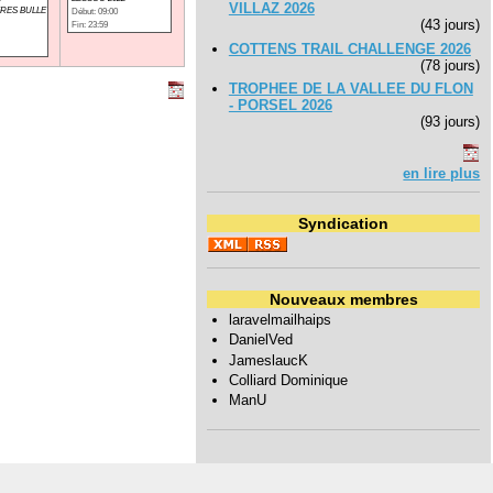
VILLAZ 2026
RES BULLE
Début: 09:00
(43 jours)
Fin: 23:59
COTTENS TRAIL CHALLENGE 2026
(78 jours)
TROPHEE DE LA VALLEE DU FLON
- PORSEL 2026
(93 jours)
en lire plus
Syndication
Nouveaux membres
laravelmailhaips
DanielVed
JameslaucK
Colliard Dominique
ManU