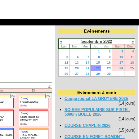
Evénements
«
Septembre 2022
»
Lun
Mar
Mer
Jeu
Ven
Sam
Dim
1
2
3
4
5
6
7
8
9
10
11
12
13
14
15
16
17
18
19
20
21
22
23
24
25
26
27
28
29
30
»
am
Dim
Evénement à venir
24
25
Coupe jounal LA GRUYERE 2026
(event)
022
FriRun Cup 2022
(14 jours)
all day
SOIREE POPULAIRE SUR PISTE -
(event)
5000m BULLE 2026
l LA
Coupe Journal LA
(14 jours)
022
GRUYERE 2022
all day
COURSE CHAPLIN 2026
(15 jours)
(event)
ANTONALE
TOUR DU LAC -
COURSE EN FORET ROMONT -
E
LESSOC 2022