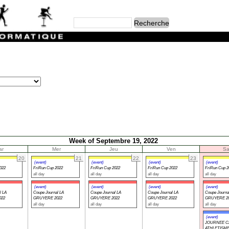
Week of Septembre 19, 2022
ar
Mer
Jeu
Ven
S
20
21
22
23
(event)
(event)
(event)
(event)
022
FriRun Cup 2022
FriRun Cup 2022
FriRun Cup 2022
FriRun Cup 2
all day
all day
all day
all day
(event)
(event)
(event)
(event)
l LA
Coupe Journal LA
Coupe Journal LA
Coupe Journal LA
Coupe Journa
022
GRUYERE 2022
GRUYERE 2022
GRUYERE 2022
GRUYERE 2
all day
all day
all day
all day
(event)
JOURNEE C
ATHLETISM