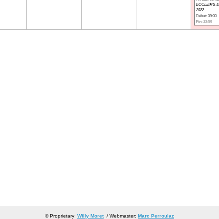
ECOLIERS-E
2022
Début: 09:00
Fin: 23:59
© Proprietary:
Willy Moret
/ Webmaster:
Marc Perroulaz