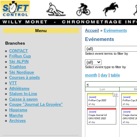
Menu
Accueil
»
Evénements
Evénements
Branches
CONTACT
Select event terms to filter by
FriRun Cup
Ski ALPIN
Triathlon
Select event type to filter by
Ski Nordique
month
|
day
|
table
Courses à pieds
VTT
«
Athlétisme
Lun
M
Slalom In-Line
19
(event)
(event)
Caisse à savon
FriRun Cup 2022
FriRun Cup 2
Coupe "Journal La Gruyère"
all day
all day
Hippisme
(event)
(event)
Marche
Coupe Journal LA
Coupe Journa
GRUYERE 2022
GRUYERE 2
Archives
all day
all day