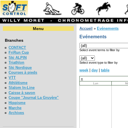
Menu
Accueil
»
Evénements
Evénements
Branches
CONTACT
Select event terms to filter by
FriRun Cup
Ski ALPIN
Triathlon
Select event type to filter by
Ski Nordique
week
|
day
|
table
Courses à pieds
VTT
«
Athlétisme
Lun
M
Slalom In-Line
Caisse à savon
Coupe "Journal La Gruyère"
Hippisme
Marche
Archives