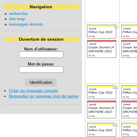
Navigation
recherche
site map
messages récents
3
(event)
(event)
FriRun Cup 2022
FriRun C
all day
all day
Ouverture de session
(event)
(event)
Coupe Journal LA
Coupe Jou
Nom d'utilisateur:
GRUYERE 2022
GRUYERE
all day
all day
Mot de passe:
10
(event)
(event)
Créer un nouveau compte
FriRun Cup 2022
FriRun C
Demander un nouveau mot de passe
all day
all day
(event)
(event)
Coupe Journal LA
Coupe Jou
GRUYERE 2022
GRUYERE
all day
all day
17
(event)
(event)
FriRun Cup 2022
FriRun C
all day
all day