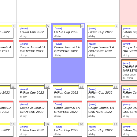
4
5
6
7
(event)
(event)
(event)
(event)
up 2022
FriRun Cup 2022
FriRun Cup 2022
FriRun Cup 2022
FriRun C
all day
all day
all day
all day
(event)
(event)
(event)
(event)
rnal LA
Coupe Journal LA
Coupe Journal LA
Coupe Journal LA
Coupe Jou
 2022
GRUYERE 2022
GRUYERE 2022
GRUYERE 2022
GRUYERE
all day
all day
all day
all day
(event)
CHUPIA 
MARSENS
Début: 09:00
Fin: 23:59
11
12
13
14
(event)
(event)
(event)
(event)
up 2022
FriRun Cup 2022
FriRun Cup 2022
FriRun Cup 2022
FriRun C
all day
all day
all day
all day
(event)
(event)
(event)
(event)
rnal LA
Coupe Journal LA
Coupe Journal LA
Coupe Journal LA
Coupe Jou
 2022
GRUYERE 2022
GRUYERE 2022
GRUYERE 2022
GRUYERE
all day
all day
all day
all day
18
19
20
21
(event)
(event)
(event)
(event)
up 2022
FriRun Cup 2022
FriRun Cup 2022
FriRun Cup 2022
FriRun C
all day
all day
all day
all day