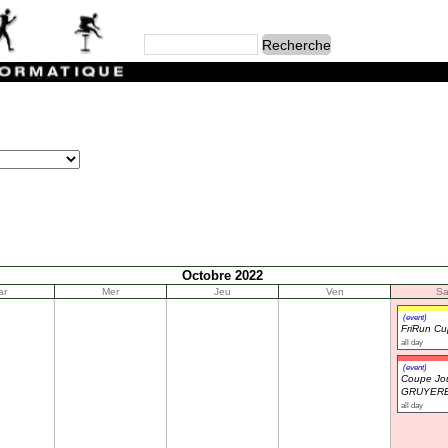
Octobre 2022
ar
Mer
Jeu
Ven
S
(event)
FriRun C
all day
(event)
Coupe Jou
GRUYERE
all day