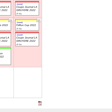
(event)
rnal LA
Coupe Journal LA
 2022
GRUYERE 2022
all day
29
30
(event)
up 2022
FriRun Cup 2022
all day
(event)
rnal LA
Coupe Journal LA
 2022
GRUYERE 2022
all day
on
2022