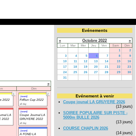
Evénements
«
Octobre 2022
»
Lun
Mar
Mer
Jeu
Ven
Sam
Dim
1
2
3
4
5
6
7
8
9
10
11
12
13
14
15
16
17
18
19
20
21
22
23
24
25
26
27
28
29
30
31
»
am
Dim
1
2
Evénement à venir
(event)
up 2022
FriRun Cup 2022
Coupe jounal LA GRUYERE 2026
all day
(13 jours)
(event)
SOIREE POPULAIRE SUR PISTE -
rnal LA
Coupe Journal LA
5000m BULLE 2026
 2022
GRUYERE 2022
(13 jours)
all day
COURSE CHAPLIN 2026
(event)
(14 jours)
A FOND LA