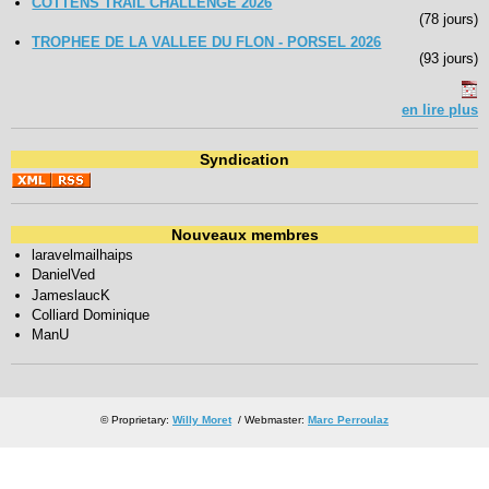
COTTENS TRAIL CHALLENGE 2026
(78 jours)
TROPHEE DE LA VALLEE DU FLON - PORSEL 2026
(93 jours)
en lire plus
Syndication
Nouveaux membres
laravelmailhaips
DanielVed
JameslaucK
Colliard Dominique
ManU
© Proprietary:
Willy Moret
/ Webmaster:
Marc Perroulaz