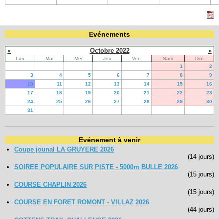
Evénements
«
Octobre 2022
»
Lun
Mar
Mer
Jeu
Ven
Sam
Dim
1
2
3
4
5
6
7
8
9
10
11
12
13
14
15
16
17
18
19
20
21
22
23
24
25
26
27
28
29
30
31
Evénement à venir
Coupe jounal LA GRUYERE 2026
(14 jours)
SOIREE POPULAIRE SUR PISTE - 5000m BULLE 2026
(15 jours)
COURSE CHAPLIN 2026
(15 jours)
COURSE EN FORET ROMONT - VILLAZ 2026
(44 jours)