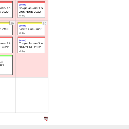
(event)
rnal LA
Coupe Journal LA
 2022
GRUYERE 2022
all day
29
30
(event)
up 2022
FriRun Cup 2022
all day
(event)
rnal LA
Coupe Journal LA
 2022
GRUYERE 2022
all day
on
2022