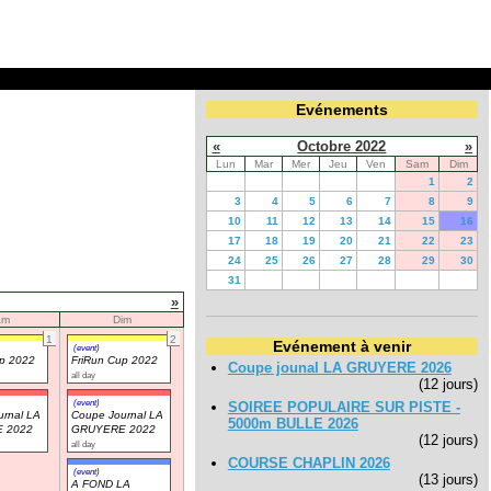
Evénements
«
Octobre 2022
»
Lun
Mar
Mer
Jeu
Ven
Sam
Dim
1
2
3
4
5
6
7
8
9
10
11
12
13
14
15
16
17
18
19
20
21
22
23
24
25
26
27
28
29
30
31
»
am
Dim
1
2
Evénement à venir
(event)
up 2022
FriRun Cup 2022
Coupe jounal LA GRUYERE 2026
all day
(12 jours)
(event)
SOIREE POPULAIRE SUR PISTE -
rnal LA
Coupe Journal LA
5000m BULLE 2026
 2022
GRUYERE 2022
(12 jours)
all day
COURSE CHAPLIN 2026
(event)
(13 jours)
A FOND LA