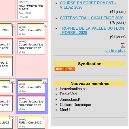
CAISSE
COURSE EN FORET ROMONT -
MONTPREVEYRE
VILLAZ 2026
S 2022
(41 jours)
Début: 08:00
Fin: 23:59
COTTENS TRAIL CHALLENGE 2026
(76 jours)
8
9
(event)
TROPHEE DE LA VALLEE DU FLON
up 2022
FriRun Cup 2022
- PORSEL 2026
all day
(91 jours)
(event)
rnal LA
Coupe Journal LA
 2022
GRUYERE 2022
en lire plus
all day
PANTE
Syndication
 2022
15
16
Nouveaux membres
(event)
up 2022
FriRun Cup 2022
laravelmailhaips
all day
DanielVed
(event)
JameslaucK
rnal LA
Coupe Journal LA
Colliard Dominique
 2022
GRUYERE 2022
ManU
all day
22
23
(event)
up 2022
FriRun Cup 2022
all day