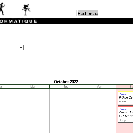
Octobre 2022
ar
Mer
Jeu
Ven
S
(event)
FriRun C
all day
(event)
Coupe Jou
GRUYERE
all day