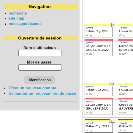
Navigation
recherche
site map
messages récents
3
(event)
(event)
FriRun Cup 2022
FriRun C
all day
all day
Ouverture de session
(event)
(event)
Coupe Journal LA
Coupe Jou
Nom d'utilisateur:
GRUYERE 2022
GRUYERE
all day
all day
Mot de passe:
10
(event)
(event)
Créer un nouveau compte
FriRun Cup 2022
FriRun C
Demander un nouveau mot de passe
all day
all day
(event)
(event)
Coupe Journal LA
Coupe Jou
GRUYERE 2022
GRUYERE
all day
all day
17
(event)
(event)
FriRun Cup 2022
FriRun C
all day
all day