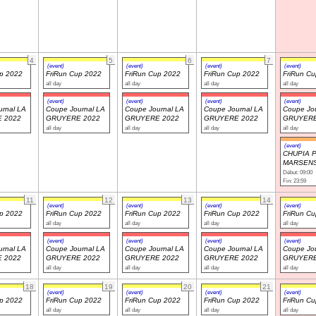
4
5
6
7
(event)
(event)
(event)
(event)
up 2022
FriRun Cup 2022
FriRun Cup 2022
FriRun Cup 2022
FriRun C
all day
all day
all day
all day
(event)
(event)
(event)
(event)
rnal LA
Coupe Journal LA
Coupe Journal LA
Coupe Journal LA
Coupe Jou
 2022
GRUYERE 2022
GRUYERE 2022
GRUYERE 2022
GRUYERE
all day
all day
all day
all day
(event)
CHUPIA 
MARSENS
Début: 09:00
Fin: 23:59
11
12
13
14
(event)
(event)
(event)
(event)
up 2022
FriRun Cup 2022
FriRun Cup 2022
FriRun Cup 2022
FriRun C
all day
all day
all day
all day
(event)
(event)
(event)
(event)
rnal LA
Coupe Journal LA
Coupe Journal LA
Coupe Journal LA
Coupe Jou
 2022
GRUYERE 2022
GRUYERE 2022
GRUYERE 2022
GRUYERE
all day
all day
all day
all day
18
19
20
21
(event)
(event)
(event)
(event)
up 2022
FriRun Cup 2022
FriRun Cup 2022
FriRun Cup 2022
FriRun C
all day
all day
all day
all day