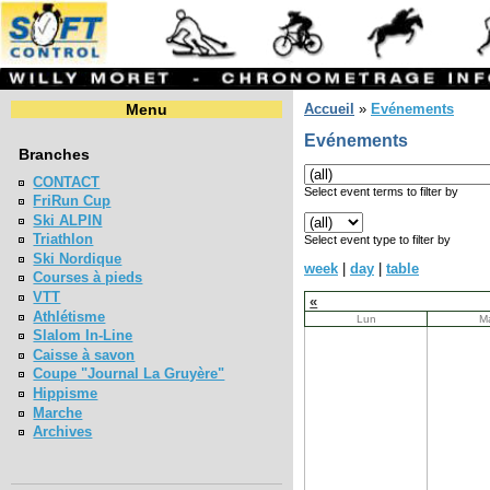
Menu
Accueil
»
Evénements
Evénements
Branches
CONTACT
Select event terms to filter by
FriRun Cup
Ski ALPIN
Triathlon
Select event type to filter by
Ski Nordique
week
|
day
|
table
Courses à pieds
VTT
«
Athlétisme
Lun
M
Slalom In-Line
Caisse à savon
Coupe "Journal La Gruyère"
Hippisme
Marche
Archives