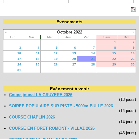
Evénements
«
Octobre 2022
»
Lun
Mar
Mer
Jeu
Ven
Sam
Dim
1
2
3
4
5
6
7
8
9
10
11
12
13
14
15
16
17
18
19
20
21
22
23
24
25
26
27
28
29
30
31
Evénement à venir
Coupe jounal LA GRUYERE 2026
(13 jours)
SOIREE POPULAIRE SUR PISTE - 5000m BULLE 2026
(14 jours)
COURSE CHAPLIN 2026
(14 jours)
COURSE EN FORET ROMONT - VILLAZ 2026
(43 jours)