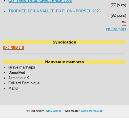
COTTENS TRAIL CHALLENGE 2026
(77 jours)
TROPHEE DE LA VALLEE DU FLON - PORSEL 2026
(92 jours)
en lire plus
Syndication
Nouveaux membres
laravelmailhaips
DanielVed
JameslaucK
Colliard Dominique
ManU
© Proprietary:
Willy Moret
/ Webmaster:
Marc Perroulaz