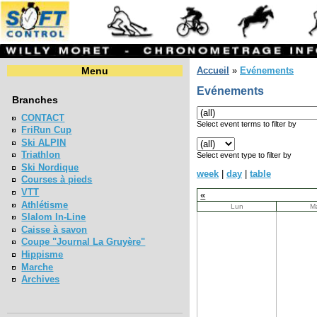
Menu
Accueil
»
Evénements
Evénements
Branches
CONTACT
Select event terms to filter by
FriRun Cup
Ski ALPIN
Triathlon
Select event type to filter by
Ski Nordique
week
|
day
|
table
Courses à pieds
VTT
«
Athlétisme
Lun
M
Slalom In-Line
Caisse à savon
Coupe "Journal La Gruyère"
Hippisme
Marche
Archives