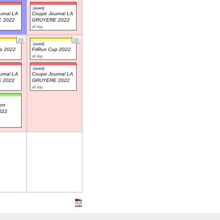
(event)
rnal LA
Coupe Journal LA
 2022
GRUYERE 2022
all day
29
30
(event)
up 2022
FriRun Cup 2022
all day
(event)
rnal LA
Coupe Journal LA
 2022
GRUYERE 2022
all day
on
2022