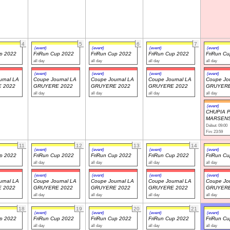
4
5
6
7
(event)
(event)
(event)
(event)
up 2022
FriRun Cup 2022
FriRun Cup 2022
FriRun Cup 2022
FriRun C
all day
all day
all day
all day
(event)
(event)
(event)
(event)
rnal LA
Coupe Journal LA
Coupe Journal LA
Coupe Journal LA
Coupe Jou
 2022
GRUYERE 2022
GRUYERE 2022
GRUYERE 2022
GRUYERE
all day
all day
all day
all day
(event)
CHUPIA 
MARSENS
Début: 09:00
Fin: 23:59
11
12
13
14
(event)
(event)
(event)
(event)
up 2022
FriRun Cup 2022
FriRun Cup 2022
FriRun Cup 2022
FriRun C
all day
all day
all day
all day
(event)
(event)
(event)
(event)
rnal LA
Coupe Journal LA
Coupe Journal LA
Coupe Journal LA
Coupe Jou
 2022
GRUYERE 2022
GRUYERE 2022
GRUYERE 2022
GRUYERE
all day
all day
all day
all day
18
19
20
21
(event)
(event)
(event)
(event)
up 2022
FriRun Cup 2022
FriRun Cup 2022
FriRun Cup 2022
FriRun C
all day
all day
all day
all day