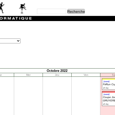
Octobre 2022
ar
Mer
Jeu
Ven
S
(event)
FriRun C
all day
(event)
Coupe Jou
GRUYERE
all day