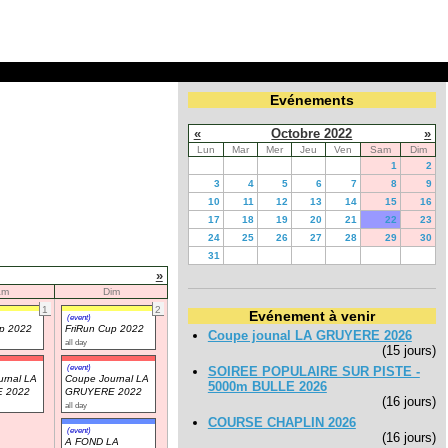
Evénements
«
Octobre 2022
»
Lun
Mar
Mer
Jeu
Ven
Sam
Dim
1
2
3
4
5
6
7
8
9
10
11
12
13
14
15
16
17
18
19
20
21
22
23
24
25
26
27
28
29
30
31
»
am
Dim
1
2
Evénement à venir
(event)
up 2022
FriRun Cup 2022
Coupe jounal LA GRUYERE 2026
all day
(15 jours)
(event)
SOIREE POPULAIRE SUR PISTE -
rnal LA
Coupe Journal LA
5000m BULLE 2026
 2022
GRUYERE 2022
(16 jours)
all day
COURSE CHAPLIN 2026
(event)
(16 jours)
A FOND LA