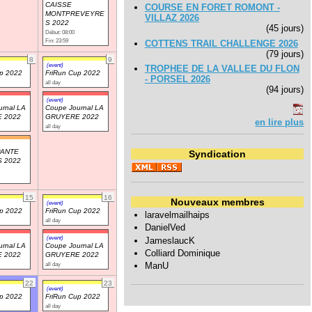
CAISSE
COURSE EN FORET ROMONT -
MONTPREVEYRE
VILLAZ 2026
S 2022
(45 jours)
Début: 08:00
Fin: 23:59
COTTENS TRAIL CHALLENGE 2026
(79 jours)
8
9
(event)
TROPHEE DE LA VALLEE DU FLON
up 2022
FriRun Cup 2022
- PORSEL 2026
all day
(94 jours)
(event)
rnal LA
Coupe Journal LA
 2022
GRUYERE 2022
en lire plus
all day
PANTE
Syndication
 2022
15
16
Nouveaux membres
(event)
up 2022
FriRun Cup 2022
laravelmailhaips
all day
DanielVed
(event)
JameslaucK
rnal LA
Coupe Journal LA
Colliard Dominique
 2022
GRUYERE 2022
ManU
all day
22
23
(event)
up 2022
FriRun Cup 2022
all day