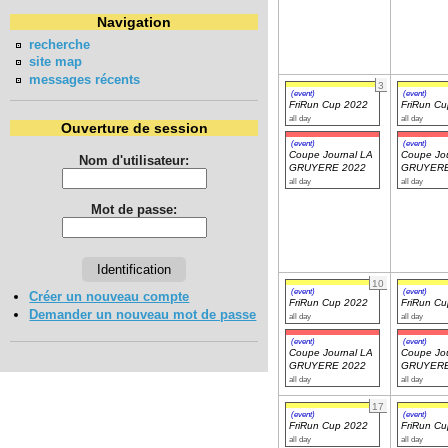
Navigation
recherche
site map
messages récents
3
(event)
(event)
FriRun Cup 2022
FriRun C
all day
all day
Ouverture de session
(event)
(event)
Coupe Journal LA
Coupe Jou
Nom d'utilisateur:
GRUYERE 2022
GRUYERE
all day
all day
Mot de passe:
10
(event)
(event)
Créer un nouveau compte
FriRun Cup 2022
FriRun C
Demander un nouveau mot de passe
all day
all day
(event)
(event)
Coupe Journal LA
Coupe Jou
GRUYERE 2022
GRUYERE
all day
all day
17
(event)
(event)
FriRun Cup 2022
FriRun C
all day
all day