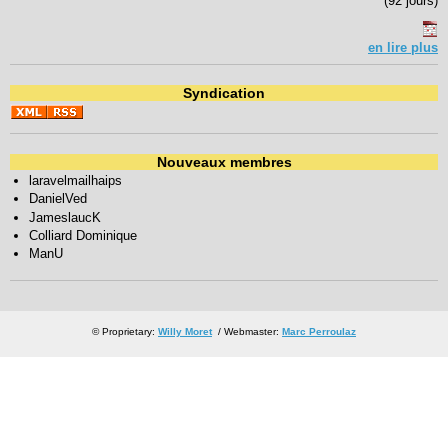
(92 jours)
en lire plus
Syndication
Nouveaux membres
laravelmailhaips
DanielVed
JameslaucK
Colliard Dominique
ManU
© Proprietary:
Willy Moret
/ Webmaster:
Marc Perroulaz