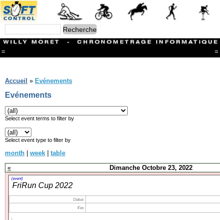
=
=
Menu
Branches
Accueil
»
Evénements
CONTACT
Evénements
FriRun Cup
Ski ALPIN
Triathlon
Select event terms to filter by
Ski Nordique
Courses à pieds
Select event type to filter by
VTT
month
|
week
|
table
Athlétisme
Slalom In-Line
«
Dimanche Octobre 23, 2022
Caisse à savon
Coupe "Journal La Gruyère"
(event)
FriRun Cup 2022
Hippisme
Marche
Début:
Archives
Fin: