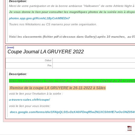
Description:
Merci de votre participation et de la bonne ambiance "Halloween" de cette Athletic Night à
Je vous donne le lien pour consulter les magnifiques photos de la soirée mis à dispo
Navigation
photos.app.goo.gl/KcmhL1ByCxkM9EDn7
recherche
Toutes nos félicitations au CS marsens pour cette organisation.
site map
messages récents
Voici les classements (fichier pdf ci-dessous dans Gallery) après 10 manches, au 
Ouverture de session
(event)
Coupe Journal LA GRUYERE 2022
Nom d'utilisateur:
Début:
Fin:
Mot de passe:
Description:
Voici les classements finaux
(fichier pdf ci-dessous dans Gallery)
au 26 novemb
Remise de la coupe LA GRUYERE le 26-11-2022 à Sâles
voici le lien pour l'invitation à la soirée :
Créer un nouveau compte
a-travers-sales.ch/fr/coupe/
Demander un nouveau mot de passe
voici le lien pour vous inscrire:
docs.google.com/forms/d/e/1FAIpQLSf1vDzXA0iFDnqR5wZN1XCS0tVfE7wOcONZ054