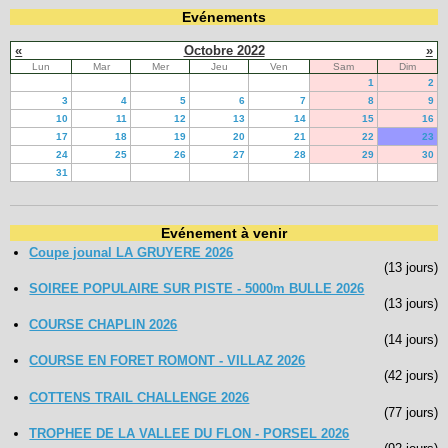
Evénements
«
Octobre 2022
»
Lun
Mar
Mer
Jeu
Ven
Sam
Dim
1
2
3
4
5
6
7
8
9
10
11
12
13
14
15
16
17
18
19
20
21
22
23
24
25
26
27
28
29
30
31
Evénement à venir
Coupe jounal LA GRUYERE 2026
(13 jours)
SOIREE POPULAIRE SUR PISTE - 5000m BULLE 2026
(13 jours)
COURSE CHAPLIN 2026
(14 jours)
COURSE EN FORET ROMONT - VILLAZ 2026
(42 jours)
COTTENS TRAIL CHALLENGE 2026
(77 jours)
TROPHEE DE LA VALLEE DU FLON - PORSEL 2026