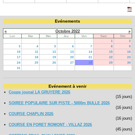
Evénements
«
Octobre 2022
»
Lun
Mar
Mer
Jeu
Ven
Sam
Dim
1
2
3
4
5
6
7
8
9
10
11
12
13
14
15
16
17
18
19
20
21
22
23
24
25
26
27
28
29
30
31
Evénement à venir
Coupe jounal LA GRUYERE 2026
(15 jours)
SOIREE POPULAIRE SUR PISTE - 5000m BULLE 2026
(16 jours)
COURSE CHAPLIN 2026
(16 jours)
COURSE EN FORET ROMONT - VILLAZ 2026
(45 jours)