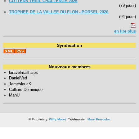
COTTENS TRAIL CHALLENGE 2026
(79 jours)
TROPHEE DE LA VALLEE DU FLON - PORSEL 2026
(94 jours)
en lire plus
Syndication
Nouveaux membres
laravelmailhaips
DanielVed
JameslaucK
Colliard Dominique
ManU
© Proprietary:
Willy Moret
/ Webmaster:
Marc Perroulaz