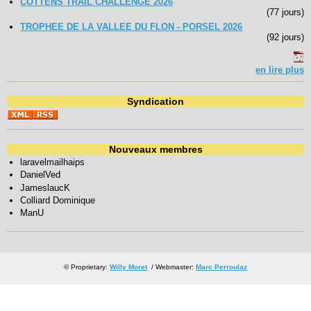
COTTENS TRAIL CHALLENGE 2026
(77 jours)
TROPHEE DE LA VALLEE DU FLON - PORSEL 2026
(92 jours)
en lire plus
Syndication
Nouveaux membres
laravelmailhaips
DanielVed
JameslaucK
Colliard Dominique
ManU
© Proprietary:
Willy Moret
/ Webmaster:
Marc Perroulaz