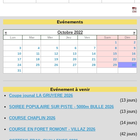
Evénements
«
Octobre 2022
»
Lun
Mar
Mer
Jeu
Ven
Sam
Dim
1
2
3
4
5
6
7
8
9
10
11
12
13
14
15
16
17
18
19
20
21
22
23
24
25
26
27
28
29
30
31
Evénement à venir
Coupe jounal LA GRUYERE 2026
(13 jours)
SOIREE POPULAIRE SUR PISTE - 5000m BULLE 2026
(13 jours)
COURSE CHAPLIN 2026
(14 jours)
COURSE EN FORET ROMONT - VILLAZ 2026
(42 jours)