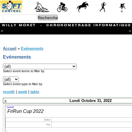
=
=
Menu
Branches
Accueil
»
Evénements
CONTACT
Evénements
FriRun Cup
Ski ALPIN
Triathlon
Select event terms to filter by
Ski Nordique
Courses à pieds
Select event type to filter by
VTT
month
|
week
|
table
Athlétisme
Slalom In-Line
«
Lundi Octobre 31, 2022
Caisse à savon
Coupe "Journal La Gruyère"
(event)
FriRun Cup 2022
Hippisme
Marche
Début:
Archives
Fin: