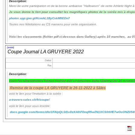
Description:
Merci de votre participation et de la bonne ambiance "Halloween" de cette Athletic Night à
Je vous donne le lien pour consulter les magnifiques photos de la soirée mis à dispo
Navigation
photos.app.goo.gl/KcmhL1ByCxkM9EDn7
recherche
Toutes nos félicitations au CS marsens pour cette organisation.
site map
messages récents
Voici les classements (fichier pdf ci-dessous dans Gallery) après 10 manches, au 
Ouverture de session
(event)
Coupe Journal LA GRUYERE 2022
Nom d'utilisateur:
Début:
Fin:
Mot de passe:
Description:
Voici les classements finaux
(fichier pdf ci-dessous dans Gallery)
au 26 novemb
Remise de la coupe LA GRUYERE le 26-11-2022 à Sâles
voici le lien pour l'invitation à la soirée :
Créer un nouveau compte
a-travers-sales.ch/fr/coupe/
Demander un nouveau mot de passe
voici le lien pour vous inscrire:
docs.google.com/forms/d/e/1FAIpQLSf1vDzXA0iFDnqR5wZN1XCS0tVfE7wOcONZ054