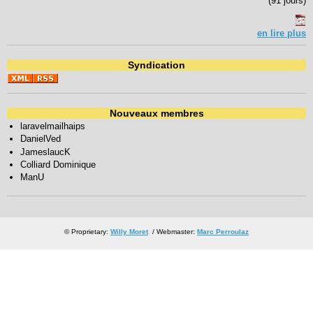
(91 jours)
en lire plus
Syndication
Nouveaux membres
laravelmailhaips
DanielVed
JameslaucK
Colliard Dominique
ManU
© Proprietary:
Willy Moret
/ Webmaster:
Marc Perroulaz