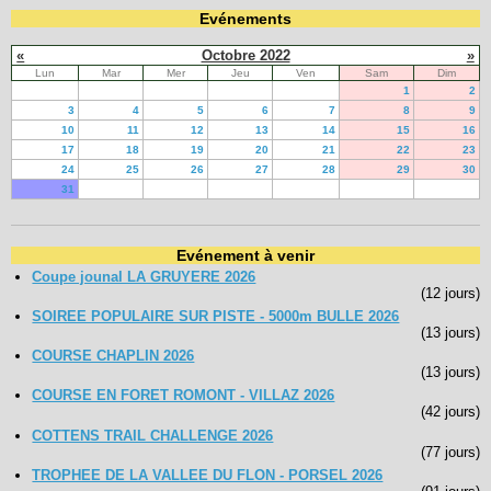
Evénements
«
Octobre 2022
»
Lun
Mar
Mer
Jeu
Ven
Sam
Dim
1
2
3
4
5
6
7
8
9
10
11
12
13
14
15
16
17
18
19
20
21
22
23
24
25
26
27
28
29
30
31
Evénement à venir
Coupe jounal LA GRUYERE 2026
(12 jours)
SOIREE POPULAIRE SUR PISTE - 5000m BULLE 2026
(13 jours)
COURSE CHAPLIN 2026
(13 jours)
COURSE EN FORET ROMONT - VILLAZ 2026
(42 jours)
COTTENS TRAIL CHALLENGE 2026
(77 jours)
TROPHEE DE LA VALLEE DU FLON - PORSEL 2026