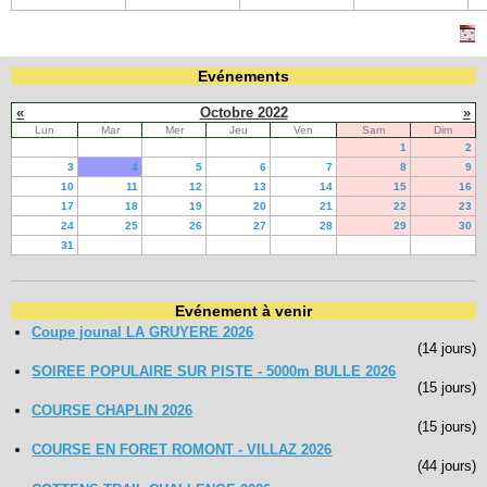
Evénements
«
Octobre 2022
»
Lun
Mar
Mer
Jeu
Ven
Sam
Dim
1
2
3
4
5
6
7
8
9
10
11
12
13
14
15
16
17
18
19
20
21
22
23
24
25
26
27
28
29
30
31
Evénement à venir
Coupe jounal LA GRUYERE 2026
(14 jours)
SOIREE POPULAIRE SUR PISTE - 5000m BULLE 2026
(15 jours)
COURSE CHAPLIN 2026
(15 jours)
COURSE EN FORET ROMONT - VILLAZ 2026
(44 jours)