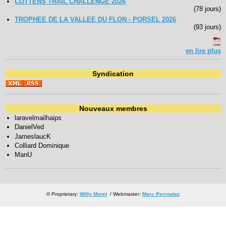
COTTENS TRAIL CHALLENGE 2026
(78 jours)
TROPHEE DE LA VALLEE DU FLON - PORSEL 2026
(93 jours)
en lire plus
Syndication
Nouveaux membres
laravelmailhaips
DanielVed
JameslaucK
Colliard Dominique
ManU
© Proprietary:
Willy Moret
/ Webmaster:
Marc Perroulaz